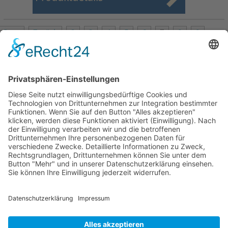
Start
Zurück
2
3
4
5
6
7
8
9
10
11
Weiter
Ende
Seite 7 von 27
Mollenhauer Adresse
Downloads
Weitere Seiten
Händlerbereich
© 1995–2026 Mollenhauer Blockflöten
Impressum
|
Datenschutz
|
Cookie-Einstellungen