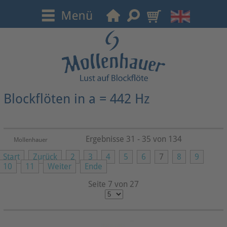
Blockflöten in a = 442 Hz
Ergebnisse 31 - 35 von 134
Mollenhauer
Start
Zurück
2
3
4
5
6
7
8
9
10
11
Weiter
Ende
Seite 7 von 27