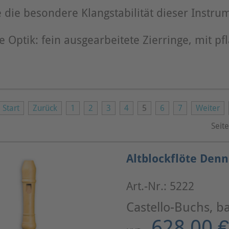
 die besondere Klangstabilität dieser Instru
e Optik: fein ausgearbeitete Zierringe, mit p
Start
Zurück
1
2
3
4
5
6
7
Weiter
Seite
Altblockflöte Denn
Art.-Nr.: 5222
Castello-Buchs, b
628,00 €