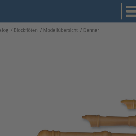
alog
/
Blockflöten
/
Modellübersicht
/
Denner