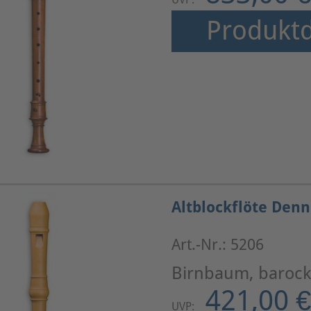
Produktd
Altblockflöte Den
Art.-Nr.: 5206
Birnbaum, barock
421,00 €
UVP: