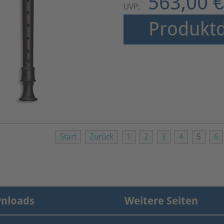
563,00 €
UVP:
Produktd
Start
Zurück
1
2
3
4
5
6
nloads
Weitere Seiten