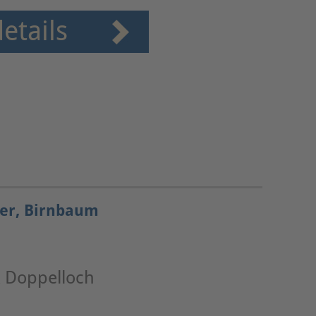
etails
ner, Birnbaum
 Doppelloch