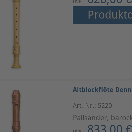
UVP:
Produktd
Altblockflöte Denn
Art.-Nr.: 5220
Palisander, baroc
833,00 €
UVP: