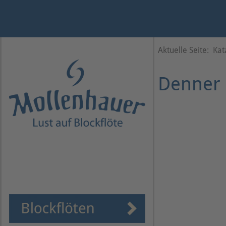
Jahr
Monat
Monat
Jahr
Aktuelle Seite:
Kat
Denner