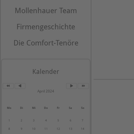
Mollenhauer Team
Firmengeschichte
Die Comfort-Tenöre
Kalender
April 2024
Mo
Di
Mi
Do
Fr
Sa
So
1
2
3
4
5
6
7
8
9
10
11
12
13
14