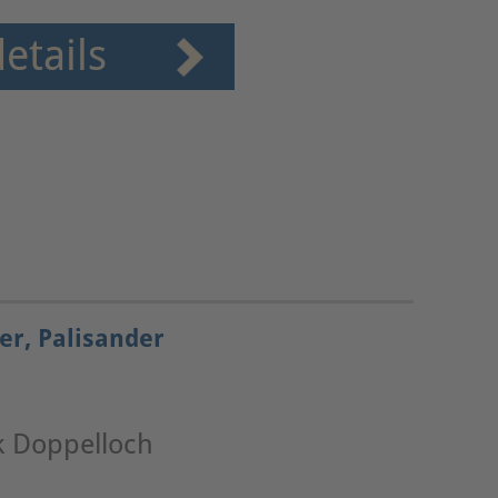
etails
er, Palisander
k Doppelloch