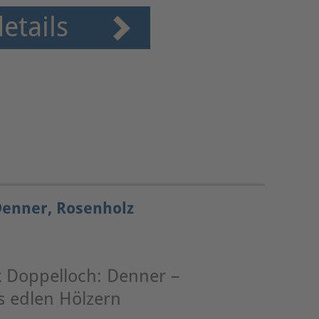
etails
Denner, Rosenholz
k Doppelloch: Denner –
s edlen Hölzern