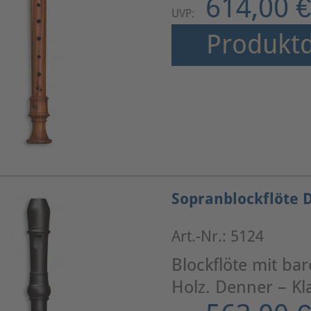
614,00 €
UVP:
Produktd
Sopranblockflöte 
Art.-Nr.: 5124
Blockflöte mit bar
Holz. Denner – K