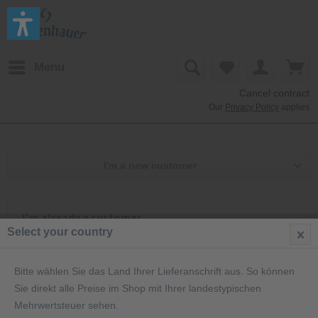
Menu
Cancel contract
Our
Privacy Policy
applies
I'm a new customer
I'm already a customer.
Select your country
Log in with your email address and password
Bitte wählen Sie das Land Ihrer Lieferanschrift aus. So können
Sie direkt alle Preise im Shop mit Ihrer landestypischen
Mehrwertsteuer sehen.