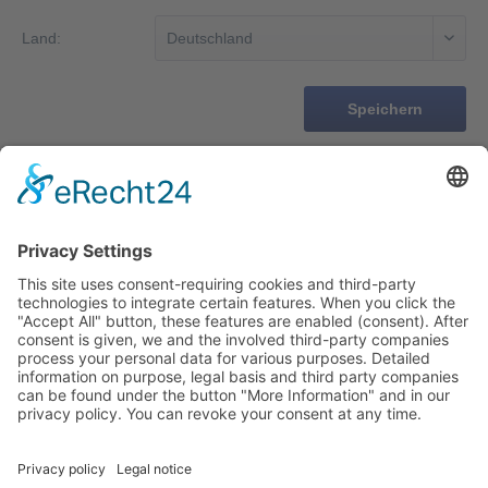
Land:
Forgot your password?
Speichern
Login
Service hotline
Cancel contracts here
Shop service
Information
Newsletter
Ab €30.00