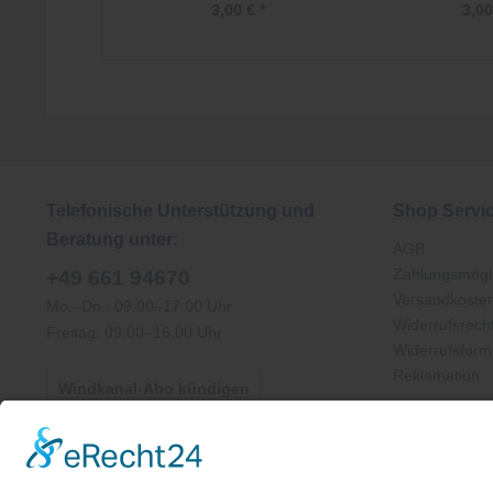
3,00 € *
3,00
Telefonische Unterstützung und
Shop Servi
Beratung unter:
AGB
Zahlungsmögli
+49 661 94670
Versandkoste
Mo.–Do.: 09:00–17:00 Uhr
Widerrufsrech
Freitag: 09:00–16:00 Uhr
Widerrufsform
Reklamation
Windkanal-Abo kündigen