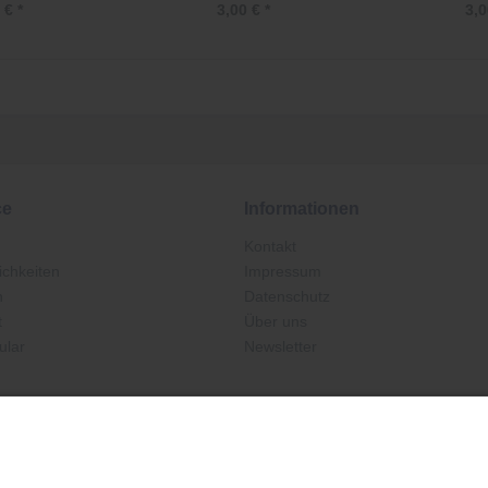
 € *
3,00 € *
3,0
ce
Informationen
Kontakt
chkeiten
Impressum
n
Datenschutz
t
Über uns
ular
Newsletter
Ab 25,00 €