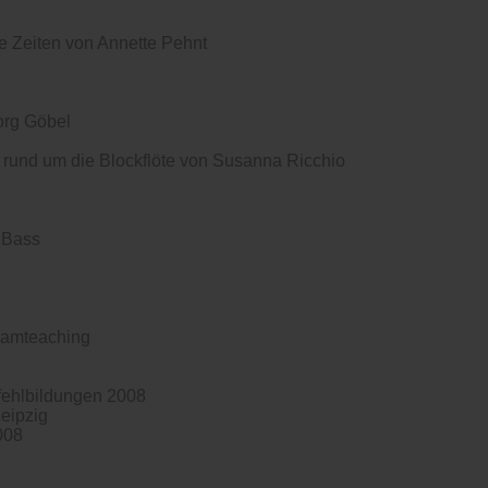
e Zeiten von Annette Pehnt
org Göbel
 rund um die Blockflöte von Susanna Ricchio
d Bass
eamteaching
fehlbildungen 2008
eipzig
008