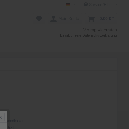
Service/Hilfe
Mollenhauer Shop DE
Mein Konto
0,00 € *
Vertrag widerrufen
Es gilt unsere
Datenschutzerklärung
 *
. Versandkosten
tenfrei