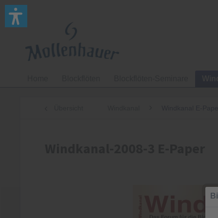
Home
Blockflöten
Blockflöten-Seminare
Win
Übersicht
Windkanal
Windkanal E-Pape
Windkanal-2008-3 E-Paper
Bi