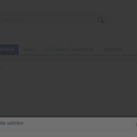
dkanal
Noten
CDs/Musik Downloads
Zubehör
r
3,00 €
tte wählen
inkl. MwSt.
zzgl
Versandkos