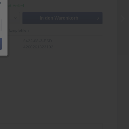
t
nload-Artikel
In den
Warenkorb
Empfehlen
6422-08-3-ESD
4260261323102