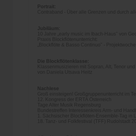
Portrait:
Contraband - Über alle Grenzen und durch all
Jubiläum:
10 Jahre „early music im Ibach-Haus" von Ge
Praxis Blockflötenunterricht:
„Blockflöte & Basso Continuo" - Projektwoche
Die Blockflötenklasse:
Klassenmusizieren mit Sopran, Alt, Tenor un
von Daniela Utsava Heitz
Nachlese
Groß einsteigen! Großgruppenunterricht im T
12. Kongress der ERTA Österreich
Tage Alter Musik Regensburg
Bundestreffen Interessenkreis Arm- und Hand
1. Sächsischer Blockflöten-Ensemble-Tag in L
18. Tanz- und Folkfestival (TFF) Rudolstadt 2