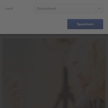
Land:
Fipple »Digi« Sopran c", orange,...
46,00 € *
52,50 € *
Speichern