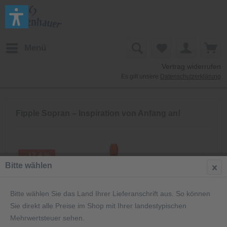
Menü
Vertrag widerrufen
Es gilt unsere
Datenschutzerklärung
Fipple Sopran – Inspiration von Anfang an!
- 12,4 %
Bitte wählen
Bitte wählen Sie das Land Ihrer Lieferanschrift aus. So können
Sie direkt alle Preise im Shop mit Ihrer landestypischen
Mehrwertsteuer sehen.