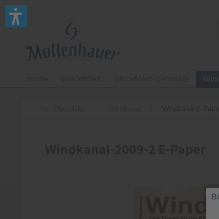
Home
Blockflöten
Blockflöten-Seminare
Win
Übersicht
Windkanal
Windkanal E-Pape
Windkanal-2009-2 E-Paper
Bi