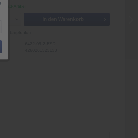
t
nload-Artikel
In den
Warenkorb
Empfehlen
6422-09-2-ESD
4260261323133