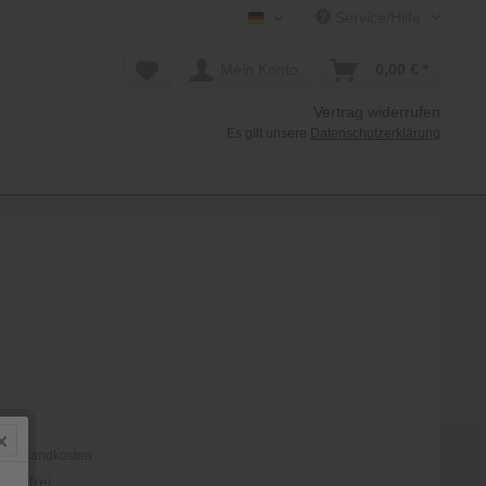
Service/Hilfe
Mollenhauer Shop DE
Mein Konto
0,00 € *
Vertrag widerrufen
Es gilt unsere
Datenschutzerklärung
 *
. Versandkosten
tenfrei