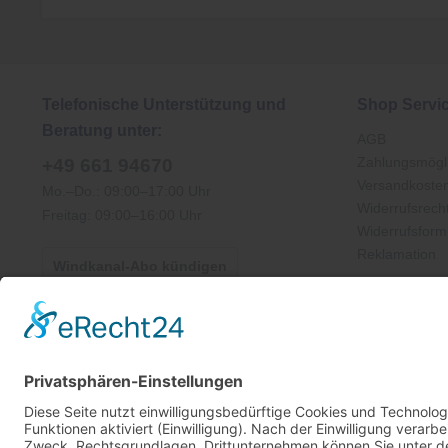
Telefonische Unterstützung und
Shop Servi
Beratung unter:
AGB
Zahlungsmögli
+49 661 94670
Versandkoste
Mo.–Do.: 09:00–17:00 Uhr
Widerrufsrech
Freitag: 09:00–16:00 Uhr
Widerrufsform
Reklamation
Windkanal-Abo kündigen