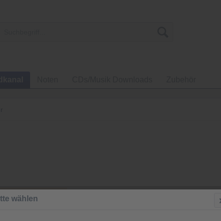
dkanal
Noten
CDs/Musik Downloads
Zubehör
r
3,00 €
tte wählen
inkl. MwSt.
zzgl
Versandkos