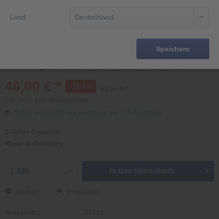
Land:
Speichern
46,00 € *
- 12,4 %
52,50 € *
inkl. MwSt.
zzgl. Versandkosten
Sofort versandfertig, Lieferzeit ca. 1-3 Werktage
2 Jahre Garantie
Made in Germany
In den
Warenkorb
Merken
Empfehlen
Artikel-Nr.:
17211