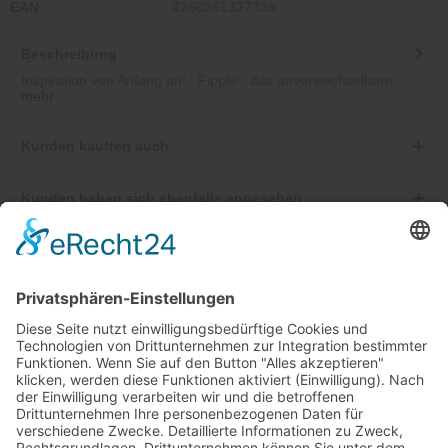
EAN
4260261327339
Beschreibung
Inspiration von Anfang an! Fipple - das unverwechselbare...
mehr
Kunden kauften auch
Kunden haben sich ebenfalls angesehen
Telefonische Unterstützung und Beratung unter:
Windkanal-Abo kündigen
Shop Service
Informationen
Newsletter