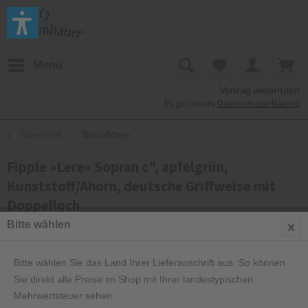
Menü
Vertrag widerrufen
Es gilt unsere
Datenschutzerklärung
Übersicht
Blockflöten
Fipple »Lere« Sopran c", apfelgrün,
Kunststoff/Ahorn, deutsche Griffweise mit
Doppelloch
Bitte wählen
Bitte wählen Sie das Land Ihrer Lieferanschrift aus. So können
Sie direkt alle Preise im Shop mit Ihrer landestypischen
Mehrwertsteuer sehen.