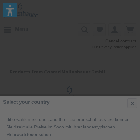
Menu
Cancel contract
Our
Privacy Policy
applies
Products from Conrad Mollenhauer GmbH
Select your country
Mollenhauer ist der Hersteller von Blockflöten aus Fulda. Die
Bitte wählen Sie das Land Ihrer Lieferanschrift aus. So können
Firma wurde 1822 gegründet. Die Spezialisierung auf
Sie direkt alle Preise im Shop mit Ihrer landestypischen
Blockflöten erfolgte seit den 1950er Jahren und wird bis
Mehrwertsteuer sehen.
heute weitergeführt.