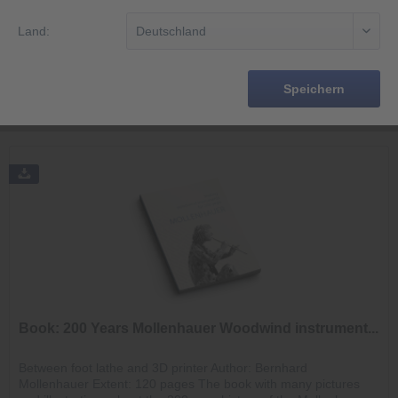
Land:
Filter
Speichern
Book: 200 Years Mollenhauer Woodwind instrument...
Between foot lathe and 3D printer Author: Bernhard
Mollenhauer Extent: 120 pages The book with many pictures