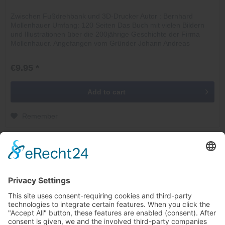
Zwischen Fußdrehbank und 3D-Drucker Autor : Bernhard
Mollenhauer Umfang: 120 Seiten Das Buch mit vielen Bildern
und Illustrationen über die 200jährige Geschichte der Firma
Mollenhauer. Angefangen vom Gründer Johann Andreas
Mollenhauer,...
€9.95 *
Add to
cart
Remember
Service hotline
Cancel contracts here
Shop service