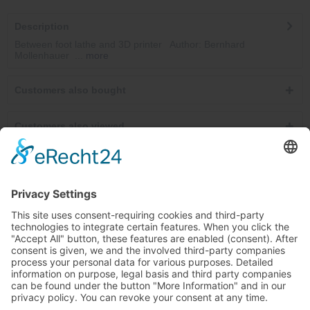
Description
Between foot lathe and 3D printer Author: Bernhard
Mollenhauer ...
more
Customers also bought
Customers also viewed
Service hotline
Cancel contracts here
Shop service
Information
Newsletter