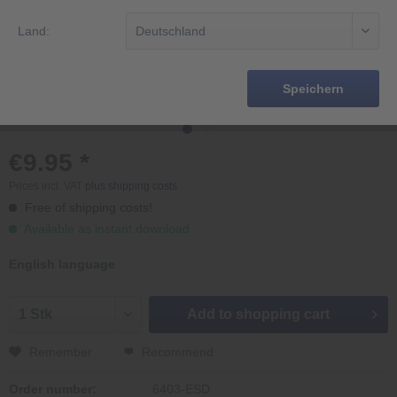
Land:
Speichern
€9.95 *
Prices incl. VAT
plus shipping costs
Free of shipping costs!
Available as instant download
English language
Add to
shopping cart
Remember
Recommend
Order number:
6403-ESD