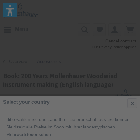
Menu
Cancel contract
Our
Privacy Policy
applies
Overview
Accessories
Book: 200 Years Mollenhauer Woodwind
instrument making (English language)
Select your country
Bitte wählen Sie das Land Ihrer Lieferanschrift aus. So können
Sie direkt alle Preise im Shop mit Ihrer landestypischen
Mehrwertsteuer sehen.