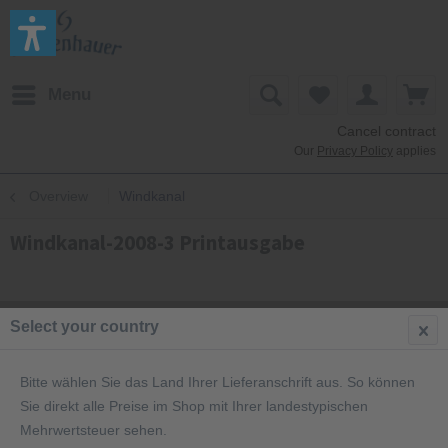
Menu
Cancel contract
Our
Privacy Policy
applies
Overview
Windkanal
Windkanal-2008-3 Printausgabe
Select your country
Bitte wählen Sie das Land Ihrer Lieferanschrift aus. So können
Sie direkt alle Preise im Shop mit Ihrer landestypischen
Mehrwertsteuer sehen.