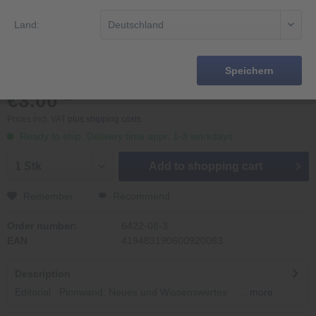
Land:
Speichern
€3.00 *
Prices incl. VAT
plus shipping costs
Ready to ship, Delivery time appr. 1-3 workdays
Add to
shopping cart
Remember
Recommend
Order number:
6422-08-3
EAN
419483190600920083
Description
Editorial Pinnwand: Neues und Wissenswertes ...
more