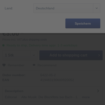
Land:
Speichern
€3.00 *
Prices incl. VAT
plus shipping costs
Ready to ship, Delivery time appr. 1-3 workdays
Add to
shopping cart
Remember
Recommend
Order number:
6422-05-2
EAN
419483190600920052
Description
Editorial Alte Musik: Die Blockflöte bei Bach - 1....
more