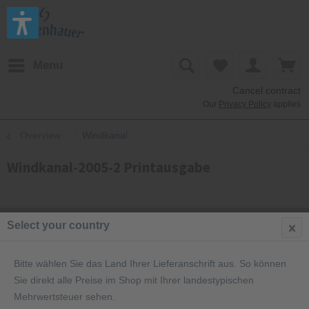
Menu
Cancel contract
Our
Privacy Policy
applies
Overview
Windkanal
Windkanal-2005-2 Printausgabe
Select your country
Bitte wählen Sie das Land Ihrer Lieferanschrift aus. So können
Sie direkt alle Preise im Shop mit Ihrer landestypischen
Mehrwertsteuer sehen.