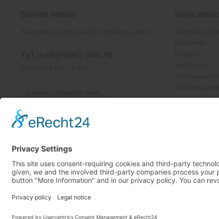
Service hotline
Shop servi
Terms And Con
Telephone support and counselling under:
Payments
Tel.:+49(0)661-94670
Dispatch
Withdrawal
Mon-Fri, 9 am - 5 pm
Withdrawal fo
Defective pro
Cancel contracts here
* All prices