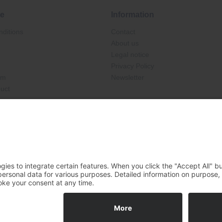
ce
Information
ditions
Contact
About us
Legal notice
Privacy Policy
rm
Newsletter
duct
Ab €30.00
 incl. VAT plus shipping costs and possibly cash on delivery charges, unless otherw
Cookie Settings