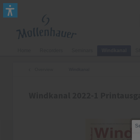
Home
Recorders
Seminars
Windkanal
S
Overview
Windkanal
Windkanal 2022-1 Printausg
Se