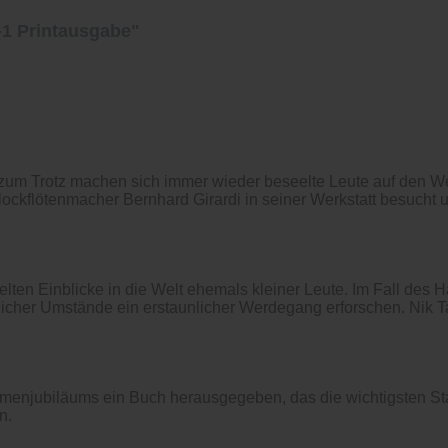
-1 Printausgabe"
um Trotz machen sich immer wieder beseelte Leute auf den We
Blockflötenmacher Bernhard Girardi in seiner Werkstatt besuch
elten Einblicke in die Welt ehemals kleiner Leute. Im Fall de
licher Umstände ein erstaunlicher Werdegang erforschen. Nik Ta
menjubiläums ein Buch herausgegeben, das die wichtigsten Sta
n.