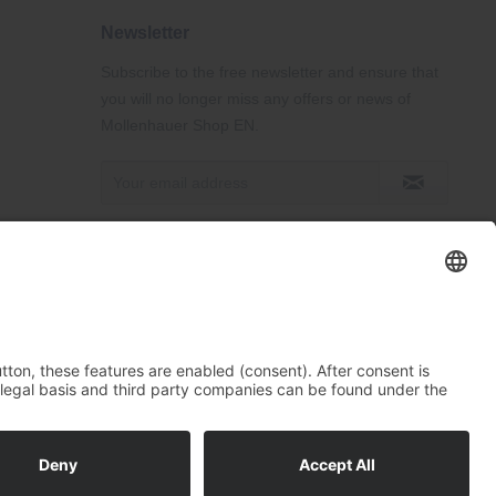
Newsletter
Subscribe to the free newsletter and ensure that
you will no longer miss any offers or news of
Mollenhauer Shop EN.
ise described