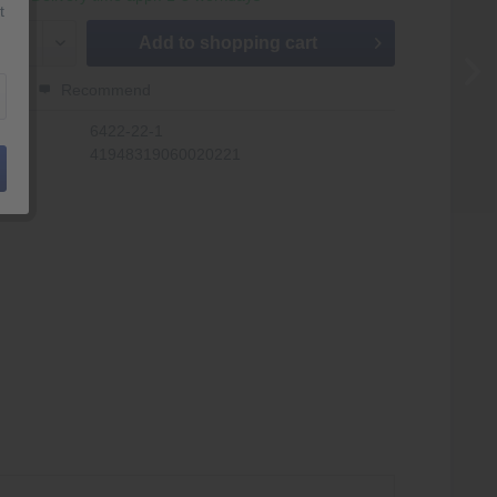
t
Add to
shopping cart
er
Recommend
r:
6422-22-1
41948319060020221