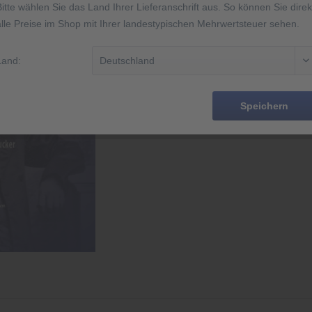
Bitte wählen Sie das Land Ihrer Lieferanschrift aus. So können Sie direk
alle Preise im Shop mit Ihrer landestypischen Mehrwertsteuer sehen.
Rememb
Land:
Order numbe
EAN
Speichern