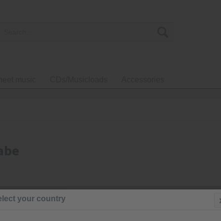
heet music
CDs/Musicloads
Accessories
abe
€3.00 
lect your country
Prices incl. VA
Ready to s