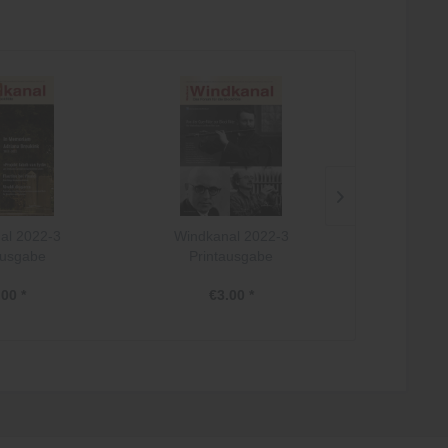
al 2022-3
Windkanal 2022-3
Windka
ausgabe
Printausgabe
Prin
.00 *
€3.00 *
€