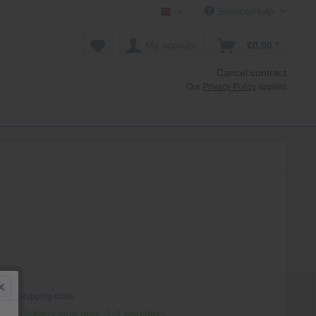
Service/Help
Mollenhauer Shop EN
My account
€0.00 *
Cancel contract
Our
Privacy Policy
applies
*
T
plus shipping costs
hip, Delivery time appr. 1-3 workdays