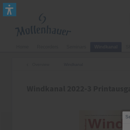
Home
Recorders
Seminars
Windkanal
S
Overview
Windkanal
Windkanal 2022-3 Printausg
Se