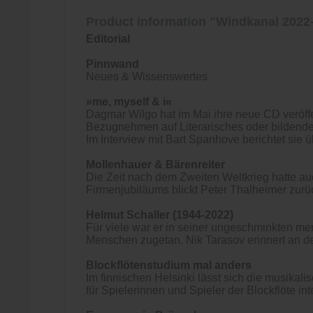
Product information "Windkanal 2022
Editorial
Pinnwand
Neues & Wissenswertes
»me, myself & i«
Dagmar Wilgo hat im Mai ihre neue CD veröffe
Bezugnehmen auf Literarisches oder bildende K
Im Interview mit Bart Spanhove berichtet sie 
Mollenhauer & Bärenreiter
Die Zeit nach dem Zweiten Weltkrieg hatte a
Firmenjubiläums blickt Peter Thalheimer zurüc
Helmut Schaller (1944-2022)
Für viele war er in seiner ungeschminkten mens
Menschen zugetan. Nik Tarasov erinnert an den
Blockflötenstudium mal anders
Im finnischen Helsinki lässt sich die musika
für Spielerinnen und Spieler der Blockflöte in