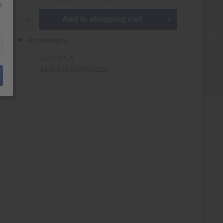
t
Add to
shopping cart
er
Recommend
r:
6422-22-3
41948319060020223