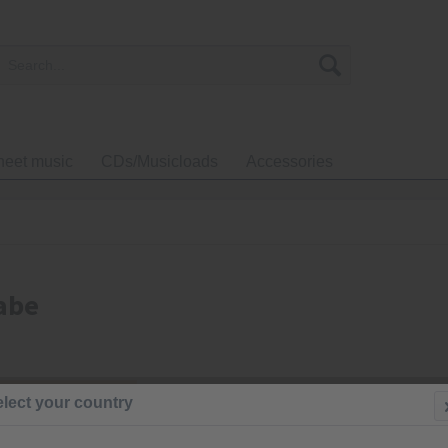
heet music
CDs/Musicloads
Accessories
abe
€3.00 
lect your country
Prices incl. VA
Ready to s