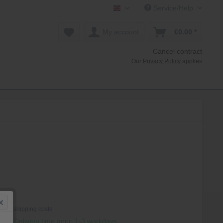
Service/Help
Mollenhauer Shop EN
My account
€0.00 *
Cancel contract
Our
Privacy Policy
applies
*
T
plus shipping costs
hip, Delivery time appr. 1-3 workdays