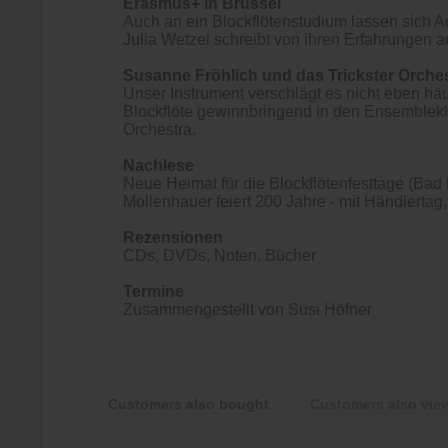
Erasmus+ in Brüssel
Auch an ein Blockflötenstudium lassen sich
Julia Wetzel schreibt von ihren Erfahrungen a
Susanne Fröhlich und das Trickster Orche
Unser Instrument verschlägt es nicht eben hä
Blockflöte gewinnbringend in den Ensemblekla
Orchestra.
Nachlese
Neue Heimat für die Blockflötenfesttage (Bad
Mollenhauer feiert 200 Jahre - mit Händlertag
Rezensionen
CDs, DVDs, Noten, Bücher
Termine
Zusammengestellt von Susi Höfner
Customers also bought
Customers also vie