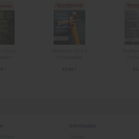
l 2023-3
Windkanal 2021-4
Windkan
usgabe
Printausgabe
Print
0 *
€3.00 *
€3
ce
Information
ditions
Contact