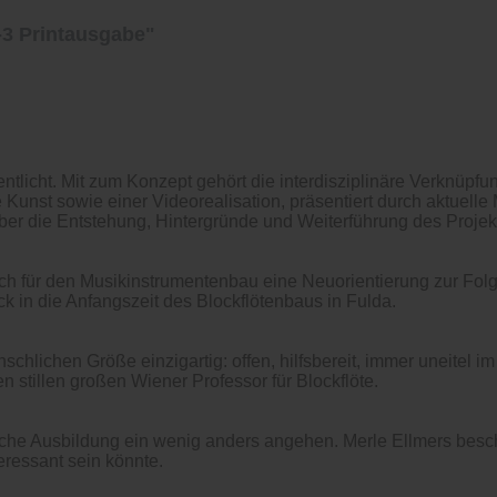
-3 Printausgabe"
ntlicht. Mit zum Konzept gehört die interdisziplinäre Verknüpf
unst sowie einer Videorealisation, präsentiert durch aktuelle 
über die Entstehung, Hintergründe und Weiterführung des Projek
uch für den Musikinstrumentenbau eine Neuorientierung zur Fol
k in die Anfangszeit des Blockflötenbaus in Fulda.
chlichen Größe einzigartig: offen, hilfsbereit, immer uneitel i
 stillen großen Wiener Professor für Blockflöte.
lische Ausbildung ein wenig anders angehen. Merle Ellmers bes
teressant sein könnte.