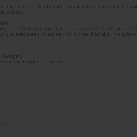
 Auslandssemester dranhängen - so mit dem sogenannten Eras
us Brüssel.
stra
ufig in ein Orchester, zudem in ein modernes. Ein besonderes P
ng zu integrieren. Susanne Fröhlich berichtet über ihre Erfahr
 Kissingen)
, Gala und Tag der offenen Tür
wed