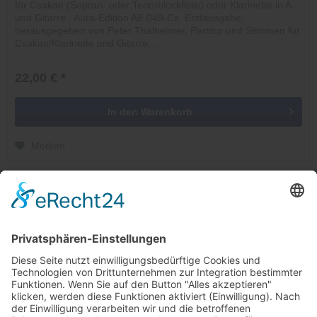
für Csakan (Sopran- oder Tenorblockflöte) oder Klarinette in A
und Gitarre Aura-Edition AE 049-Cs, Erstausgabe,
herausgegeben von Peter Thalheimer, Partitur und Stimmen für
Csakan/Klarinette und Gitarre,...
22,00 € *
In den
Warenkorb
Merken
Telefonische Unterstützung und Beratung unter:
Windkanal-Abo kündigen
Shop Service
Informationen