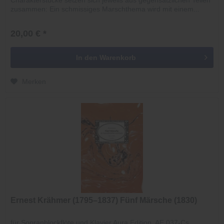
zusammen: Ein schmissiges Marschthema wird mit einem...
20,00 € *
In den
Warenkorb
Merken
Ernest Krähmer (1795–1837) Fünf Märsche (1830)
für Sopranblockflöte und Klavier Aura Edition, AE 037-Cs,