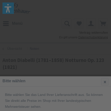
Menü
Vertrag widerrufen
Es gilt unsere
Datenschutzerklärung
Übersicht
Noten
Anton Diabelli (1781–1858) Notturno Op. 123
(1821)
Bitte wählen
Bitte wählen Sie das Land Ihrer Lieferanschrift aus. So können
Sie direkt alle Preise im Shop mit Ihrer landestypischen
Mehrwertsteuer sehen.