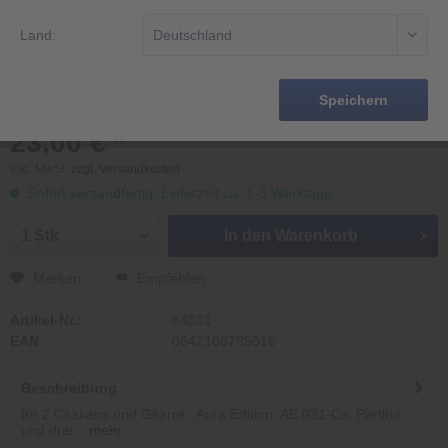
Land:
Speichern
23,00 € *
inkl. MwSt.
zzgl. Versandkosten
Sofort versandfertig, Lieferzeit ca. 1-3 Werktage
In den
Warenkorb
Merken
Empfehlen
Artikel-Nr.:
64831
EAN
0642108785016
Beschreibung
für 2 Csakans und Gitarre Aura Edition, AE 031-Cs, Partitur
und drei...
mehr