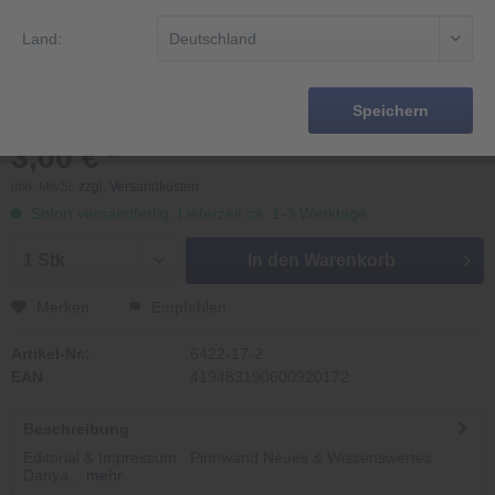
Land:
Speichern
3,00 € *
inkl. MwSt.
zzgl. Versandkosten
Sofort versandfertig, Lieferzeit ca. 1-3 Werktage
In den
Warenkorb
Merken
Empfehlen
Artikel-Nr.:
6422-17-2
EAN
419483190600920172
Beschreibung
Editorial & Impressum Pinnwand Neues & Wissenswertes
Danya...
mehr