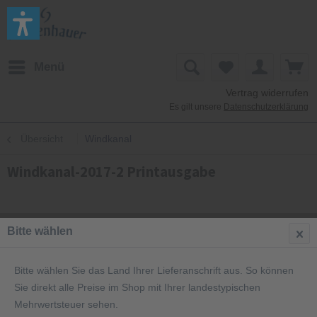
Menü
Vertrag widerrufen
Es gilt unsere
Datenschutzerklärung
Übersicht
Windkanal
Windkanal-2017-2 Printausgabe
Bitte wählen
Bitte wählen Sie das Land Ihrer Lieferanschrift aus. So können
Sie direkt alle Preise im Shop mit Ihrer landestypischen
Mehrwertsteuer sehen.