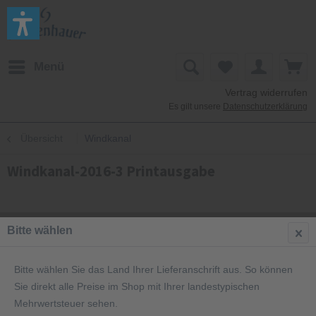
Menü
Vertrag widerrufen
Es gilt unsere
Datenschutzerklärung
Übersicht
Windkanal
Windkanal-2016-3 Printausgabe
Bitte wählen
Bitte wählen Sie das Land Ihrer Lieferanschrift aus. So können
Sie direkt alle Preise im Shop mit Ihrer landestypischen
Mehrwertsteuer sehen.