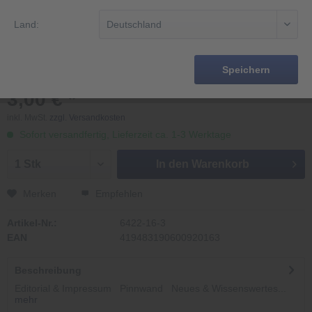
Land:
Speichern
3,00 € *
inkl. MwSt.
zzgl. Versandkosten
Sofort versandfertig, Lieferzeit ca. 1-3 Werktage
In den
Warenkorb
Merken
Empfehlen
Artikel-Nr.:
6422-16-3
EAN
419483190600920163
Beschreibung
Editorial & Impressum Pinnwand Neues & Wissenswertes...
mehr