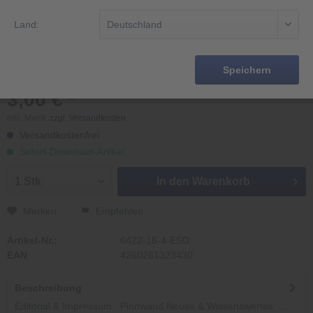
Land:
Speichern
3,00 € *
inkl. MwSt.
zzgl. Versandkosten
Versandkostenfrei
Sofort-Download-Artikel
In den
Warenkorb
Merken
Empfehlen
Artikel-Nr.:
6422-16-4-ESD
EAN
4260261323430
Beschreibung
Editorial & Impressum Pinnwand Neues & Wissenswertes ...