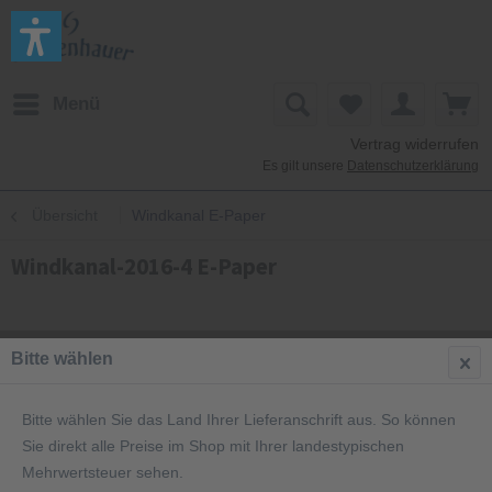
Menü
Vertrag widerrufen
Es gilt unsere
Datenschutzerklärung
Übersicht
Windkanal E-Paper
Windkanal-2016-4 E-Paper
Bitte wählen
Bitte wählen Sie das Land Ihrer Lieferanschrift aus. So können
Sie direkt alle Preise im Shop mit Ihrer landestypischen
Mehrwertsteuer sehen.