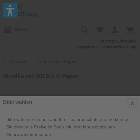
Menü
Vertrag widerrufen
Es gilt unsere
Datenschutzerklärung
Übersicht
Windkanal E-Paper
Windkanal-2015-1 E-Paper
Bitte wählen
Bitte wählen Sie das Land Ihrer Lieferanschrift aus. So können
Sie direkt alle Preise im Shop mit Ihrer landestypischen
Mehrwertsteuer sehen.