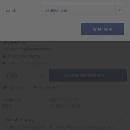
Land:
Speichern
3,00 € *
inkl. MwSt.
zzgl. Versandkosten
Versandkostenfrei
Sofort-Download-Artikel
In den
Warenkorb
Merken
Empfehlen
Artikel-Nr.:
6422-15-1-ESD
EAN
4260261323362
Beschreibung
Editorial & Impressum Pinnwand Neues & Wissenswertes ...