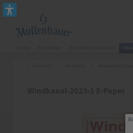
Home
Blockflöten
Blockflöten-Seminare
Win
Übersicht
Windkanal
Windkanal E-Pape
Windkanal-2023-1 E-Paper
Bi