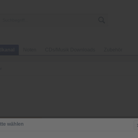
dkanal
Noten
CDs/Musik Downloads
Zubehör
r
3,00 €
tte wählen
inkl. MwSt.
zzgl
Sofort-Dow