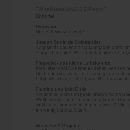
"Windkanal-2023-1 E-Paper"
Editorial
Pinnwand
Neues & Wissenswertes
Joseph Bodin de Boismortier
Angesichts der vielen Neuausgaben dürfte di
einiges bedeuten. Was sich dahinter verbirgt
Flageolet - das kleine Unbekannte
Klein aber oho! So käme es daher, wenn es he
Doch nach wie vor darbt es wenig erforscht im
Folgende wissen sollten, was Nik Tarasov üb
Flautino und kein Ende
Vivaldis beliebte und publikumswirksame Solok
Wettbewerbs- und Prüfungssituationen. Doch s
wirklich vollkommen richtig unterwegs? Nik Ta
ein wenig durchzurütteln.
Nachlese & Projekte