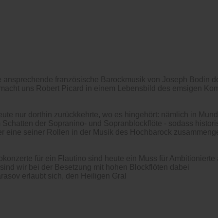
e ansprechende französische Barockmusik von Joseph Bodin de
, macht uns Robert Picard in einem Lebensbild des emsigen Kom
ute nur dorthin zurückkehrte, wo es hingehört: nämlich in Mund
 Schatten der Sopranino- und Sopranblockflöte - sodass historis
er eine seiner Rollen in der Musik des Hochbarock zusammenge
onzerte für ein Flautino sind heute ein Muss für Ambitionierte 
ind wir bei der Besetzung mit hohen Blockflöten dabei
rasov erlaubt sich, den Heiligen Gral