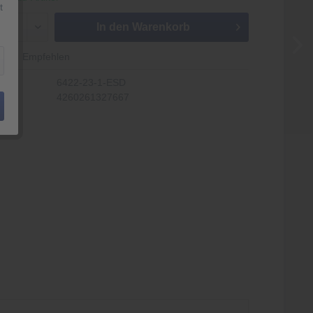
t
In den
Warenkorb
Empfehlen
6422-23-1-ESD
4260261327667