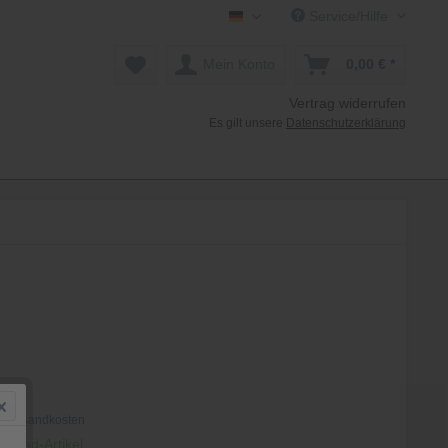
Service/Hilfe
Mollenhauer Shop DE
Mein Konto
0,00 € *
Vertrag widerrufen
Es gilt unsere
Datenschutzerklärung
 *
. Versandkosten
nload-Artikel