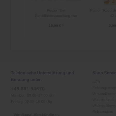
Poster "Die
Poster "Recorde
Blockflötensammlung von
43
Frans Brüggen"
15,00 € *
2,00
Telefonische Unterstützung und
Shop Servi
Beratung unter:
AGB
Zahlungsmögli
+49 661 94670
Versandkoste
Mo.–Do.: 09:00–17:00 Uhr
Widerrufsrech
Freitag: 09:00–16:00 Uhr
Widerrufsform
Reklamation
Windkanal-Abo kündigen