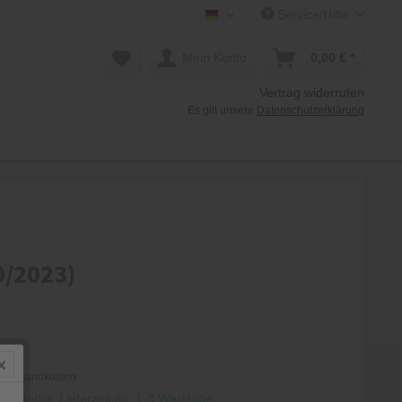
Service/Hilfe
Mollenhauer Shop DE
Mein Konto
0,00 € *
Vertrag widerrufen
Es gilt unsere
Datenschutzerklärung
0/2023)
 *
. Versandkosten
andfertig, Lieferzeit ca. 1-3 Werktage