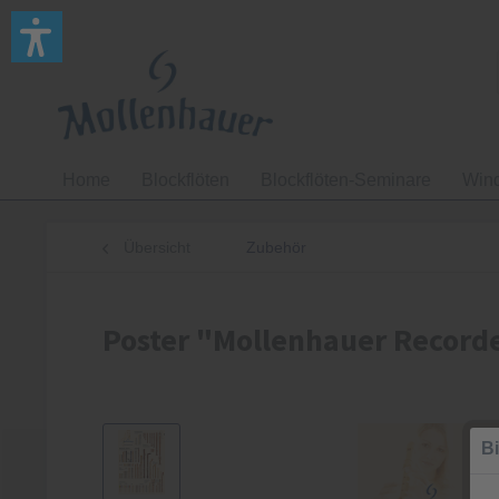
Home
Blockflöten
Blockflöten-Seminare
Win
Übersicht
Zubehör
Poster "Mollenhauer Recorde
Bi