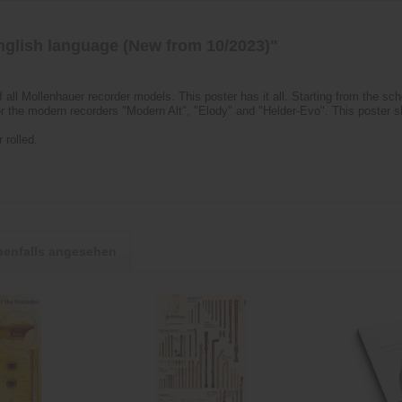
nglish language (New from 10/2023)"
l Mollenhauer recorder models. This poster has it all. Starting from the scho
or the modern recorders "Modern Alt", "Elody" and "Helder-Evo". This poster 
 rolled.
benfalls angesehen