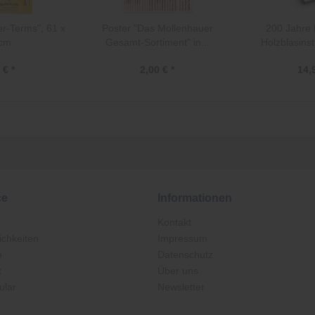
r-Terms", 61 x
Poster "Das Mollenhauer
200 Jahre
 cm
Gesamt-Sortiment" in...
Holzblasin
 € *
2,00 € *
14,
ce
Informationen
Kontakt
chkeiten
Impressum
n
Datenschutz
t
Über uns
ular
Newsletter