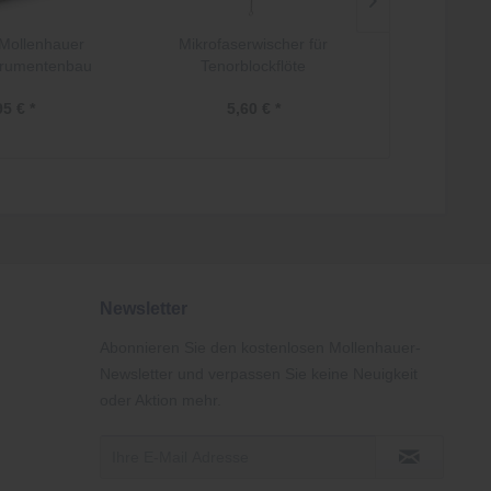
 Mollenhauer
Mikrofaserwischer für
Mikrofas
strumentenbau
Tenorblockflöte
Sop
95 € *
5,60 € *
3,
Newsletter
Abonnieren Sie den kostenlosen Mollenhauer-
Newsletter und verpassen Sie keine Neuigkeit
oder Aktion mehr.