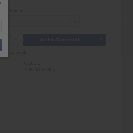
t
mtsortiment:
In den
Warenkorb
Empfehlen
6185E-1
4260261321665