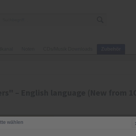
dkanal
Noten
CDs/Musik Downloads
Zubehör
rs" – English language (New from 1
2,00 €
tte wählen
inkl. MwSt.
zzgl
Sofort vers