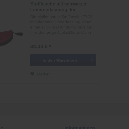
Stofftasche mit schwarzer
Ledereinfassung, für...
Die Mollenhauer Stofftasche 7722
mit eleganter Lederfassung bietet
einen stilvollen Rundumschutz für
Ihre dreiteilige Altblockflöte. Ob in
edlem Schwarz oder leuchtendem
Rot - diese Tasche überzeugt durch
34,00 € *
ihre...
In den
Warenkorb
Merken
ce
Informationen