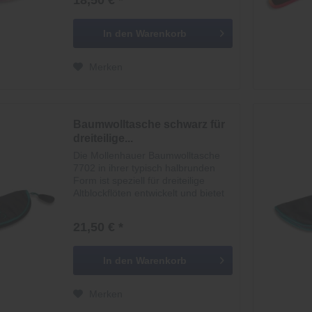
18,50 € *
Schutz für zweiteilige Modelle und
begeistert mit ihrem...
In den
Warenkorb
Merken
Baumwolltasche schwarz für
dreiteilige...
Die Mollenhauer Baumwolltasche
7702 in ihrer typisch halbrunden
Form ist speziell für dreiteilige
Altblockflöten entwickelt und bietet
eine sichere, stilvolle
Aufbewahrungslösung für
21,50 € *
anspruchsvolle Musikerinnen und
Musiker. Das...
In den
Warenkorb
Merken