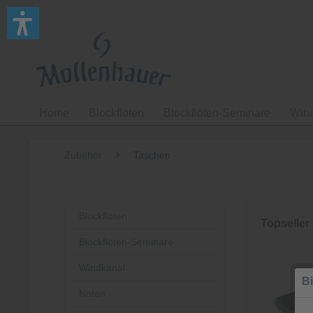
Home
Blockflöten
Blockflöten-Seminare
Win
Zubehör
Taschen
Blockflöten
Topseller
Blockflöten-Seminare
Windkanal
Bi
Noten