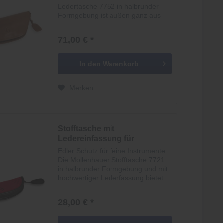
Ledertasche 7752 in halbrunder
Formgebung ist außen ganz aus
hochwertigem Leder gearbeitet. Ins
Deckleder ist das Logo von
71,00 € *
Mollenhauer geprägt. Die Tasche
bietet Ihrer dreiteiligen...
In den
Warenkorb
Merken
Stofftasche mit
Ledereinfassung für
dreiteilige...
Edler Schutz für feine Instrumente:
Die Mollenhauer Stofftasche 7721
in halbrunder Formgebung und mit
hochwertiger Lederfassung bietet
Ihrer dreiteiligen Sopranblockflöte
stilvoll sicheren Stauraum. In ihrer
28,00 € *
klassischen Farbgebung aus...