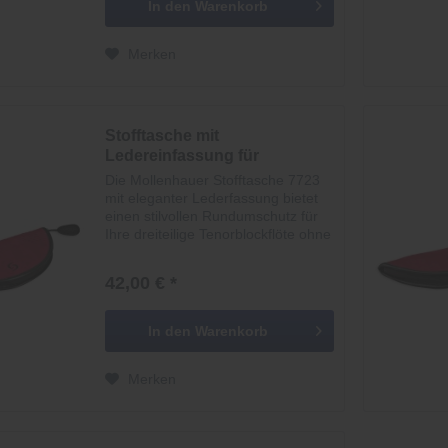
In den
Warenkorb
Merken
Stofftasche mit
Ledereinfassung für
dreiteilige...
Die Mollenhauer Stofftasche 7723
mit eleganter Lederfassung bietet
einen stilvollen Rundumschutz für
Ihre dreiteilige Tenorblockflöte ohne
Klappen. Ob in edlem Schwarz oder
leuchtendem Rot - diese Tasche
42,00 € *
überzeugt durch ihre hochwertige...
In den
Warenkorb
Merken