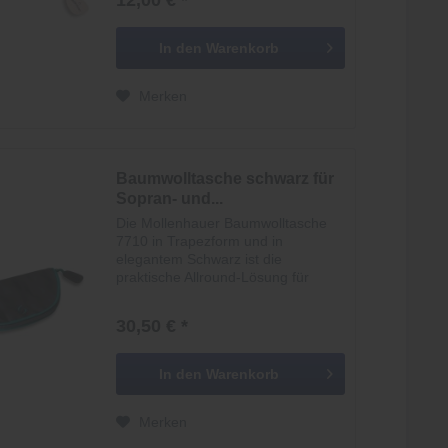
12,00 € *
Instrument zuverlässig vor Staub,
Kratzern...
In den
Warenkorb
Merken
Baumwolltasche schwarz für
Sopran- und...
Die Mollenhauer Baumwolltasche
7710 in Trapezform und in
elegantem Schwarz ist die
praktische Allround-Lösung für
Musikerinnen und Musiker, die
sowohl eine Sopran- als auch
30,50 € *
Altblockflöte sicher in einer Hülle
transportieren möchten....
In den
Warenkorb
Merken