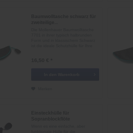
Baumwolltasche schwarz für
zweiteilige...
Die Mollenhauer Baumwolltasche
7701 in ihrer typisch halbrunden
Form und in klassischem Schwarz
ist die ideale Schutzhülle für Ihre
zweiteilige Sopranblockflöte. Aus
robuster und dennoch weicher
16,50 € *
Baumwolle gefertigt, schützt sie
Ihr...
In den
Warenkorb
Merken
Einsteckhülle für
Sopranblockflöte
Wenn es eine einfache, aber
funktionale Hülle für die