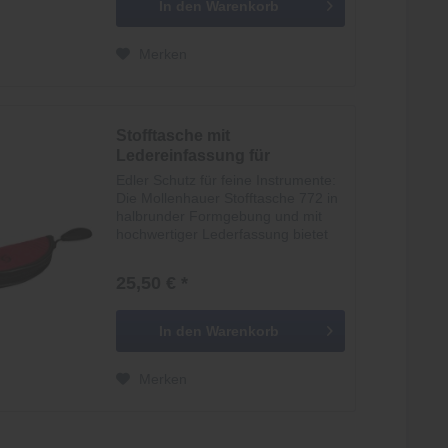
In den
Warenkorb
Merken
Stofftasche mit
Ledereinfassung für
zweiteilige...
Edler Schutz für feine Instrumente:
Die Mollenhauer Stofftasche 772 in
halbrunder Formgebung und mit
hochwertiger Lederfassung bietet
Ihrer zweiteiligen
Sopraninoblockflöte stilvoll sicheren
25,50 € *
Stauraum. In ihrer klassischen
Farbgebung aus...
In den
Warenkorb
Merken