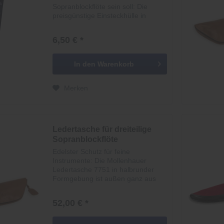
Sopranblockflöte sein soll: Die
preisgünstige Einsteckhülle in
seeblauer Farbe für eine zweiteilige
Sopranblockflöte aus Kunststoff
6,50 € *
bietet dem Instrument Schutz vor
Kratzern, Schmutz...
In den
Warenkorb
Merken
Ledertasche für dreiteilige
Sopranblockflöte
Edelster Schutz für feine
Instrumente: Die Mollenhauer
Ledertasche 7751 in halbrunder
Formgebung ist außen ganz aus
hochwertigem Leder gearbeitet. Ins
Deckleder ist das Logo von
52,00 € *
Mollenhauer geprägt. Die Tasche
bietet Ihrer dreiteiligen...