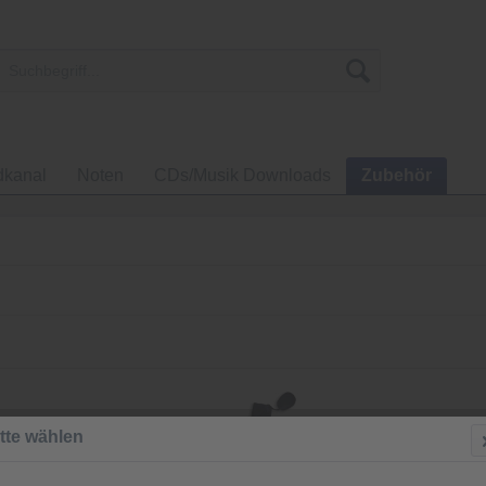
dkanal
Noten
CDs/Musik Downloads
Zubehör
tte wählen