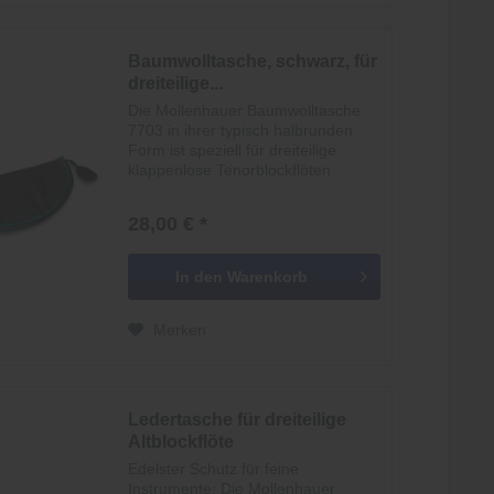
Baumwolltasche, schwarz, für
dreiteilige...
Die Mollenhauer Baumwolltasche
7703 in ihrer typisch halbrunden
Form ist speziell für dreiteilige
klappenlose Tenorblockflöten
entwickelt und bietet eine sichere,
stilvolle Aufbewahrungslösung für
28,00 € *
anspruchsvolle Musikerinnen und
Musiker....
In den
Warenkorb
Merken
Ledertasche für dreiteilige
Altblockflöte
Edelster Schutz für feine
Instrumente: Die Mollenhauer