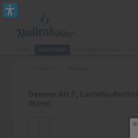
Home
Blockflöten
Blockflöten-Seminare
Wi
Übersicht
Blockflöten
Denner Alt f', Castello-Buch
Ware)
Bi