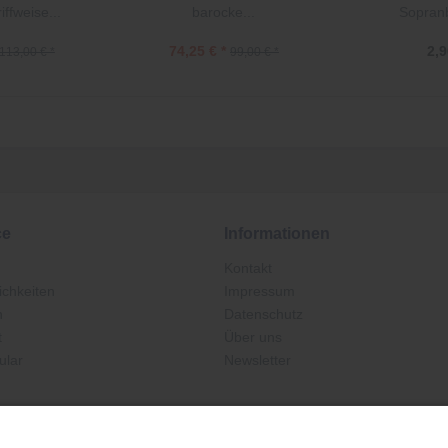
ffweise...
barocke...
Sopranb
74,25 € *
2,9
113,00 € *
99,00 € *
ce
Informationen
Kontakt
chkeiten
Impressum
n
Datenschutz
t
Über uns
ular
Newsletter