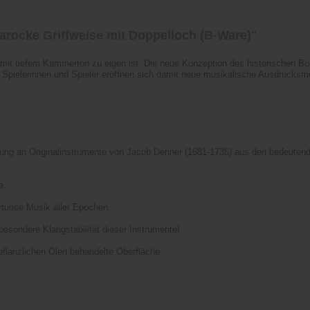
barocke Griffweise mit Doppelloch (B-Ware)"
en mit tiefem Kammerton zu eigen ist. Die neue Konzeption des historischen B
r Spielerinnen und Spieler eröffnen sich damit neue musikalische Ausdrucksmög
hnung an Originalinstrumente von Jacob Denner (1681-1735) aus den bedeut
e.
irtuose Musik aller Epochen.
esondere Klangstabilität dieser Instrumente!
 pflanzlichen Ölen behandelte Oberfläche.