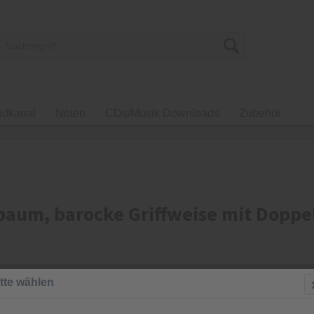
ndkanal
Noten
CDs/Musik Downloads
Zubehör
sbaum, barocke Griffweise mit Doppel
471,00
tte wählen
inkl. MwSt.
zzgl
Sofort vers