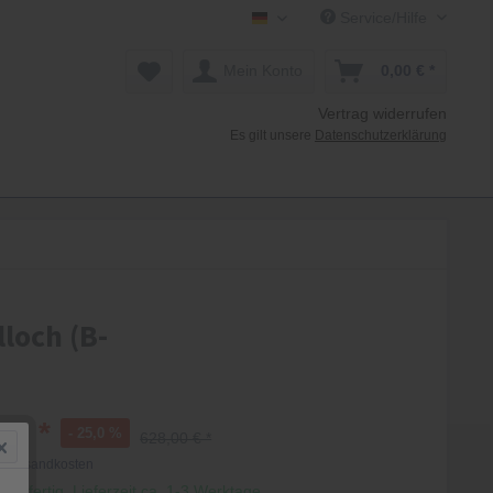
Service/Hilfe
Mollenhauer Shop DE
Mein Konto
0,00 € *
Vertrag widerrufen
Es gilt unsere
Datenschutzerklärung
loch (B-
 € *
- 25,0 %
628,00 € *
. Versandkosten
andfertig, Lieferzeit ca. 1-3 Werktage