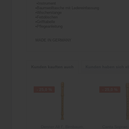
•Instrument
•Baumwolltasche mit Ledereinfassung
•Wischerstange
•Fettdöschen
•Grifftabelle
•Pflegeanleitung
MADE IN GERMANY
Kunden kauften auch
Kunden haben sich e
- 25,0 %
- 25,0 %
Denner Alt f', Birnbaum,
Canta Sopran c