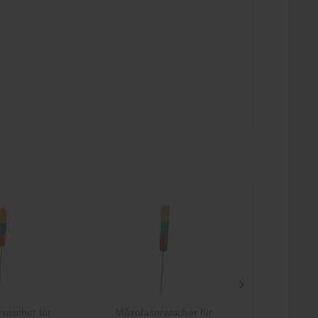
- 25,0 %
rwischer für
Mikrofaserwischer für
Traum-Edition