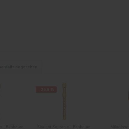
benfalls angesehen
- 25,0 %
'', Birnbaum,
Student Sopran c'', Birnbaum,
Mikrofase