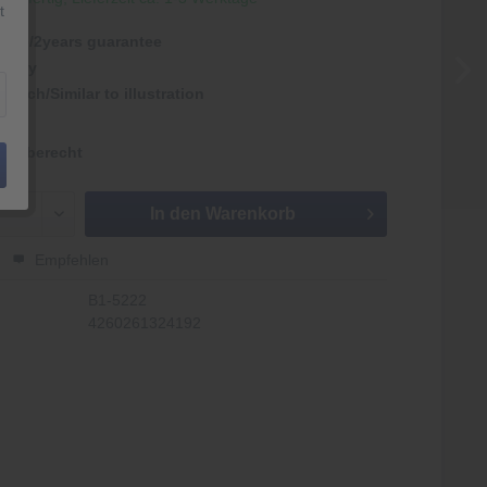
t
antie/2years guarantee
rmany
nlich/Similar to illustration
kgaberecht
In den
Warenkorb
Empfehlen
B1-5222
4260261324192