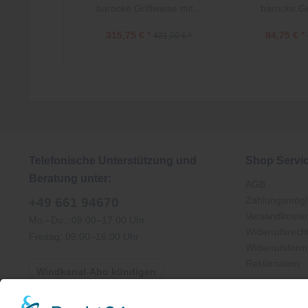
barocke Griffweise mit...
barocke Gri
315,75 € *
84,75 € *
421,00 € *
Telefonische Unterstützung und
Shop Servi
Beratung unter:
AGB
Zahlungsmögli
+49 661 94670
Versandkoste
Mo.–Do.: 09:00–17:00 Uhr
Widerrufsrech
Freitag: 09:00–16:00 Uhr
Widerrufsform
Reklamation
Windkanal-Abo kündigen