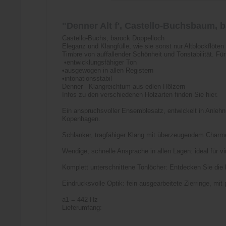
"Denner Alt f', Castello-Buchsbaum, 
Castello-Buchs, barock Doppelloch
Eleganz und Klangfülle, wie sie sonst nur Altblockflöt
Timbre von auffallender Schönheit und Tonstabilität. Fü
•entwicklungsfähiger Ton
•ausgewogen in allen Registern
•intonationsstabil
Denner - Klangreichtum aus edlen Hölzern
Infos zu den verschiedenen Holzarten finden Sie hier.
Ein anspruchsvoller Ensemblesatz, entwickelt in Anle
Kopenhagen.
Schlanker, tragfähiger Klang mit überzeugendem Charm
Wendige, schnelle Ansprache in allen Lagen: ideal für v
Komplett unterschnittene Tonlöcher: Entdecken Sie die b
Eindrucksvolle Optik: fein ausgearbeitete Zierringe, mit
a1 = 442 Hz
Lieferumfang: