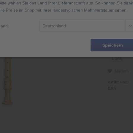
Bitte wählen Sie das Land Ihrer Lieferanschrift aus. So können Sie direk
alle Preise im Shop mit Ihrer landestypischen Mehrwertsteuer sehen.
2 Jahre Gar
Made in Ge
Abbildung äh
Land:
14 Tage Rüc
Speichern
Merken
Artikel-Nr.:
EAN