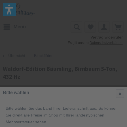
Menü
Vertrag widerrufen
Es gilt unsere
Datenschutzerklärung
Übersicht
Blockflöten
Waldorf-Edition Bäumling, Birnbaum 5-Ton,
432 Hz
Bitte wählen
Bitte wählen Sie das Land Ihrer Lieferanschrift aus. So können
Sie direkt alle Preise im Shop mit Ihrer landestypischen
Mehrwertsteuer sehen.