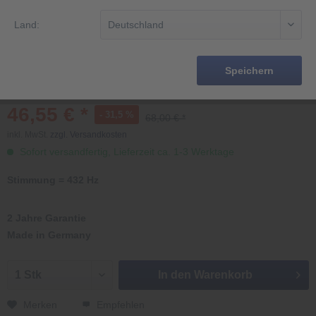
Land:
Speichern
46,55 € *
- 31,5 %
68,00 € *
inkl. MwSt.
zzgl. Versandkosten
Sofort versandfertig, Lieferzeit ca. 1-3 Werktage
Stimmung = 432 Hz
2 Jahre Garantie
Made in Germany
In den
Warenkorb
Merken
Empfehlen