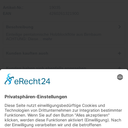
Artikel-Nr.:
19035
EAN
4260261321900
Beschreibung
Einteilige pentatonische Holzblockflöte aus Birnbaum
ACHTUNG: Diese...
mehr
Kunden kauften auch
Kunden haben sich ebenfalls angesehen
Telefonische Unterstützung und Beratung unter:
Windkanal-Abo kündigen
Shop Service
Informationen