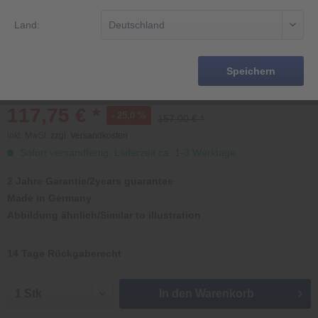
Land:
Speichern
117,75 € *
- 25,0 %
157,00 € *
inkl. MwSt.
zzgl. Versandkosten
Sofort versandfertig, Lieferzeit ca. 1-3 Werktage
2 Jahre Garantie/2years guarantee
Made in Germany
Abbildung ähnlich/Similar to illustration
14 Tage Rückgaberecht
In den
Warenkorb