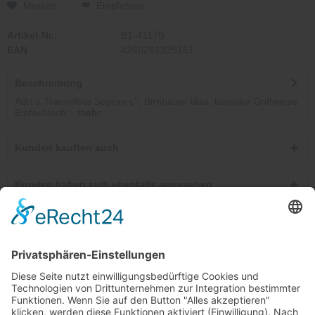
Merken
Empfehlen
Artikel-Nr.:
B1-4117B
EAN
4260261325151
Beschreibung
Adri´s Traumflöte Sopran c'', Birnbaum blau, barocke Griffweise
Einfachloch...
mehr
Kunden kauften auch
Kunden haben sich ebenfalls angesehen
Telefonische Unterstützung und Beratung unter:
Windkanal-Abo kündigen
Shop Service