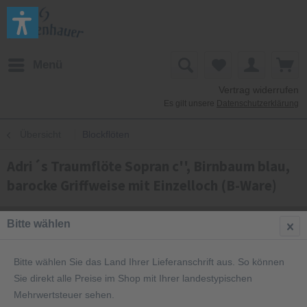
Menü
Vertrag widerrufen
Es gilt unsere
Datenschutzerklärung
Übersicht
Blockflöten
Adri´s Traumflöte Sopran c'', Birnbaum blau,
barocke Griffweise mit Einzelloch (B-Ware)
Bitte wählen
Bitte wählen Sie das Land Ihrer Lieferanschrift aus. So können
Sie direkt alle Preise im Shop mit Ihrer landestypischen
Mehrwertsteuer sehen.