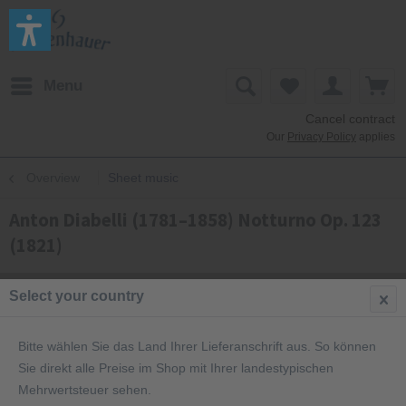
Menu
Cancel contract
Our
Privacy Policy
applies
Overview
Sheet music
Anton Diabelli (1781–1858) Notturno Op. 123
(1821)
Select your country
Bitte wählen Sie das Land Ihrer Lieferanschrift aus. So können
Sie direkt alle Preise im Shop mit Ihrer landestypischen
Mehrwertsteuer sehen.