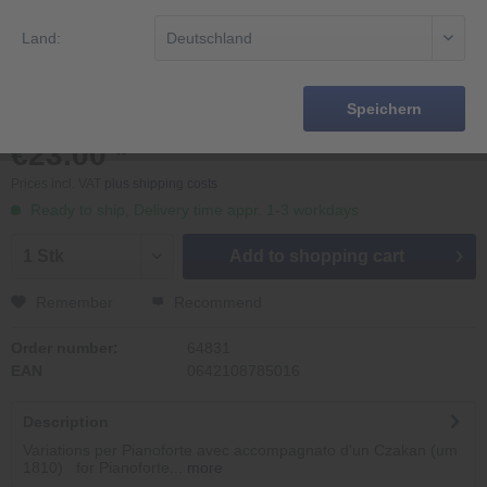
Land:
Speichern
€23.00 *
Prices incl. VAT
plus shipping costs
Ready to ship, Delivery time appr. 1-3 workdays
Add to
shopping cart
Remember
Recommend
Order number:
64831
EAN
0642108785016
Description
Variations per Pianoforte avec accompagnato d'un Czakan (um
1810) for Pianoforte...
more