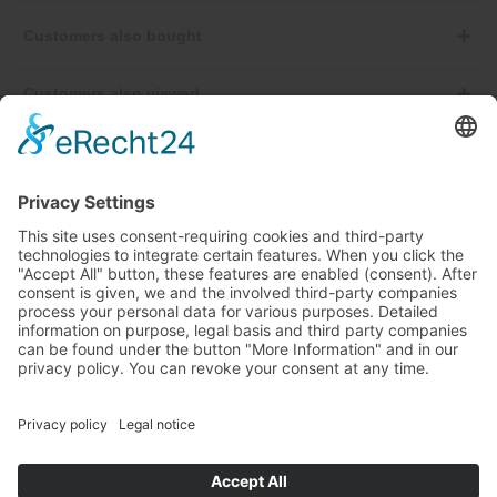
Customers also bought
Customers also viewed
Service hotline
Cancel contracts here
Shop service
Information
Newsletter
Ab €30.00