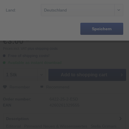
Land:
Speichern
€3.00 *
Prices incl. VAT
plus shipping costs
Free of shipping costs!
Available as instant download
Add to
shopping cart
Remember
Recommend
Order number:
6422-25-2-ESD
EAN
4260261329555
Description
Editorial Pinnwand Neues & Wissenswertes Stella Grimani...