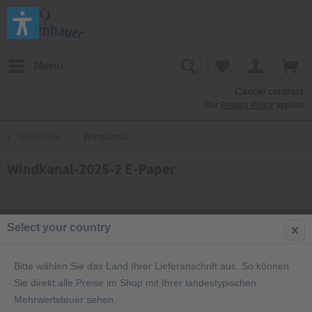
Menu
Cancel contract
Our
Privacy Policy
applies
Overview
Windkanal
Windkanal-2025-2 E-Paper
Select your country
Bitte wählen Sie das Land Ihrer Lieferanschrift aus. So können
Sie direkt alle Preise im Shop mit Ihrer landestypischen
Mehrwertsteuer sehen.