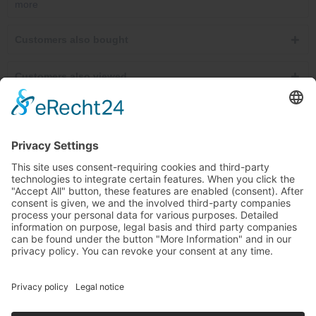
more
Customers also bought
Customers also viewed
Service hotline
Cancel contracts here
Shop service
Information
Newsletter
Ab €30.00