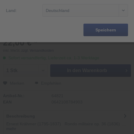
Land:
Speichern
22,00 € *
inkl. MwSt.
zzgl. Versandkosten
Sofort versandfertig, Lieferzeit ca. 1-3 Werktage
In den
Warenkorb
Merken
Empfehlen
Artikel-Nr.:
64821
EAN
0642108784903
Beschreibung
Ernest Krähmer (1795-1837) Rondo militaire op. 36 (1836) ...
mehr