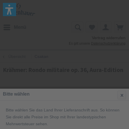
Menü
Vertrag widerrufen
Es gilt unsere
Datenschutzerklärung
Übersicht
Csakan
Krähmer: Rondo militaire op. 36, Aura-Edition
Bitte wählen
Bitte wählen Sie das Land Ihrer Lieferanschrift aus. So können
Sie direkt alle Preise im Shop mit Ihrer landestypischen
Mehrwertsteuer sehen.