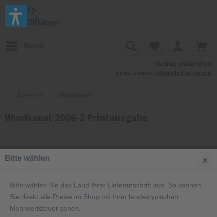
Menü
Vertrag widerrufen
Es gilt unsere
Datenschutzerklärung
Übersicht
Windkanal
Windkanal-2006-2 Printausgabe
Bitte wählen
Bitte wählen Sie das Land Ihrer Lieferanschrift aus. So können
Sie direkt alle Preise im Shop mit Ihrer landestypischen
Mehrwertsteuer sehen.