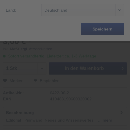
Land:
Speichern
3,00 € *
inkl. MwSt.
zzgl. Versandkosten
Sofort versandfertig, Lieferzeit ca. 1-3 Werktage
In den
Warenkorb
Merken
Empfehlen
Artikel-Nr.:
6422-06-2
EAN
419483190600920062
Beschreibung
Editorial Pinnwand: Neues und Wissenswertes ...
mehr