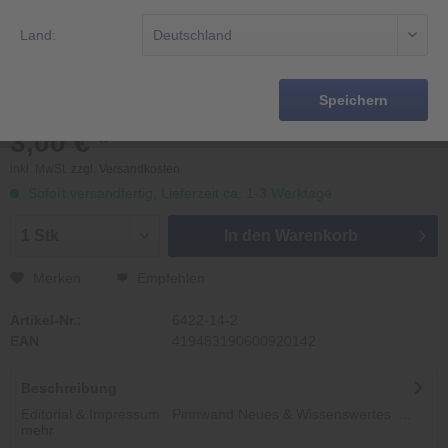
Land:
Speichern
3,00 € *
inkl. MwSt.
zzgl. Versandkosten
Sofort versandfertig, Lieferzeit ca. 1-3 Werktage
In den
Warenkorb
Merken
Empfehlen
Artikel-Nr.:
6422-14-2
EAN
419483190600920142
Beschreibung
Editorial & Impressum Pinnwand Neues & Wissenswertes ...
mehr