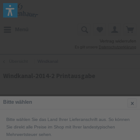
Menü
Vertrag widerrufen
Es gilt unsere
Datenschutzerklärung
Übersicht
Windkanal
Windkanal-2014-2 Printausgabe
Bitte wählen
Bitte wählen Sie das Land Ihrer Lieferanschrift aus. So können
Sie direkt alle Preise im Shop mit Ihrer landestypischen
Mehrwertsteuer sehen.