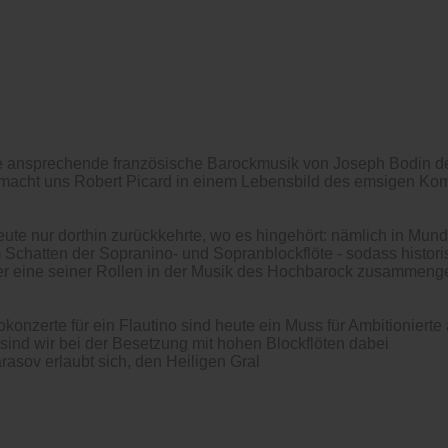
e ansprechende französische Barockmusik von Joseph Bodin de
, macht uns Robert Picard in einem Lebensbild des emsigen Kom
ute nur dorthin zurückkehrte, wo es hingehört: nämlich in Mund
 Schatten der Sopranino- und Sopranblockflöte - sodass historis
er eine seiner Rollen in der Musik des Hochbarock zusammenge
onzerte für ein Flautino sind heute ein Muss für Ambitionierte 
ind wir bei der Besetzung mit hohen Blockflöten dabei
rasov erlaubt sich, den Heiligen Gral