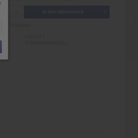
t
In den
Warenkorb
Empfehlen
6422-23-1
41948319060020231