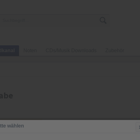
dkanal
Noten
CDs/Musik Downloads
Zubehör
gabe
3,00 €
tte wählen
inkl. MwSt.
zzgl
Sofort vers