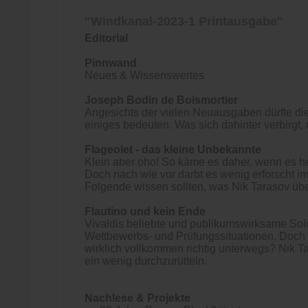
"Windkanal-2023-1 Printausgabe"
Editorial
Pinnwand
Neues & Wissenswertes
Joseph Bodin de Boismortier
Angesichts der vielen Neuausgaben dürfte di
einiges bedeuten. Was sich dahinter verbirgt
Flageolet - das kleine Unbekannte
Klein aber oho! So käme es daher, wenn es he
Doch nach wie vor darbt es wenig erforscht im
Folgende wissen sollten, was Nik Tarasov üb
Flautino und kein Ende
Vivaldis beliebte und publikumswirksame Solok
Wettbewerbs- und Prüfungssituationen. Doch s
wirklich vollkommen richtig unterwegs? Nik Ta
ein wenig durchzurütteln.
Nachlese & Projekte