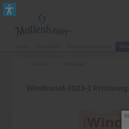
Home
Blockflöten
Blockflöten-Seminare
Win
Übersicht
Windkanal
Windkanal-2023-1 Printaus
Bi