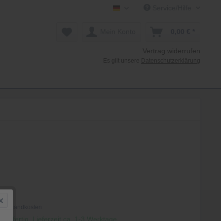
Service/Hilfe
Mollenhauer Shop DE
Mein Konto
0,00 € *
Vertrag widerrufen
Es gilt unsere
Datenschutzerklärung
 *
. Versandkosten
andfertig, Lieferzeit ca. 1-3 Werktage