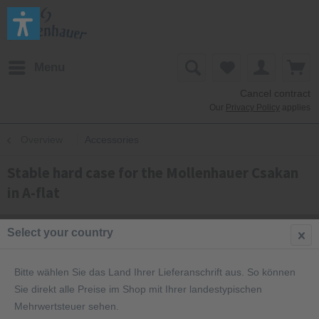
Menu
Cancel contract
Our
Privacy Policy
applies
Overview
Accessories
Stable hard case for the Mollenhauer Csakan
in A-flat
Select your country
Bitte wählen Sie das Land Ihrer Lieferanschrift aus. So können
Sie direkt alle Preise im Shop mit Ihrer landestypischen
Mehrwertsteuer sehen.