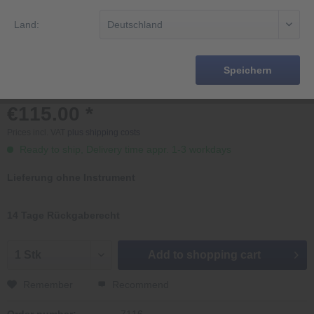
Land:
Speichern
€115.00 *
Prices incl. VAT
plus shipping costs
Ready to ship, Delivery time appr. 1-3 workdays
Lieferung ohne Instrument
14 Tage Rückgaberecht
Add to
shopping cart
Remember
Recommend