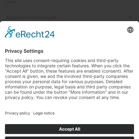
more
Customers also bought
Service hotline
Cancel contracts here
Shop service
Information
Newsletter
Ab €30.00
* All prices incl. VAT plus shipping costs and possibly cash on delivery