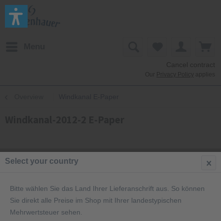
Menu
Cancel contract
Our
Privacy Policy
applies
Overview
Windkanal E-Paper
Windkanal-2012-2 E-Paper
Select your country
Bitte wählen Sie das Land Ihrer Lieferanschrift aus. So können
Sie direkt alle Preise im Shop mit Ihrer landestypischen
Mehrwertsteuer sehen.