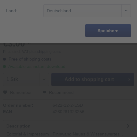
Land:
Speichern
€3.00 *
Prices incl. VAT
plus shipping costs
Free of shipping costs!
Available as instant download
Add to
shopping cart
Remember
Recommend
Order number:
6422-12-2-ESD
EAN
4260261323256
Description
Editorial & Impressum Pinnwand Neues & Wissenswertes ...