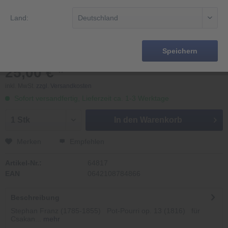
Land:
Speichern
25,00 € *
inkl. MwSt.
zzgl. Versandkosten
Sofort versandfertig, Lieferzeit ca. 1-3 Werktage
In den
Warenkorb
Merken
Empfehlen
Artikel-Nr.:
64817
EAN
0642108784866
Beschreibung
Stephan Franz (1785-1855) Pot-Pourri op. 13 (1816) für
Csakan...
mehr