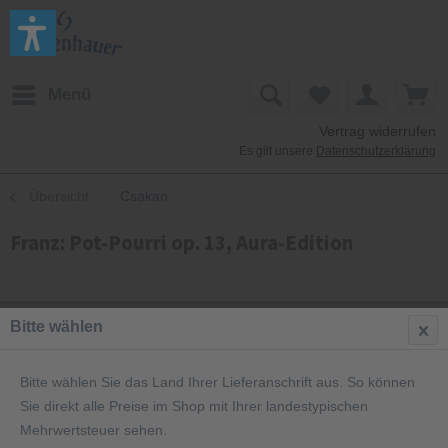
Menü
Vertrag widerrufen
Es gilt unsere
Datenschutzerklärung
Übersicht
Csakan
Franz: Pot-Pourri op. 13, Aura-Edition
Bitte wählen
Bitte wählen Sie das Land Ihrer Lieferanschrift aus. So können
Sie direkt alle Preise im Shop mit Ihrer landestypischen
Mehrwertsteuer sehen.