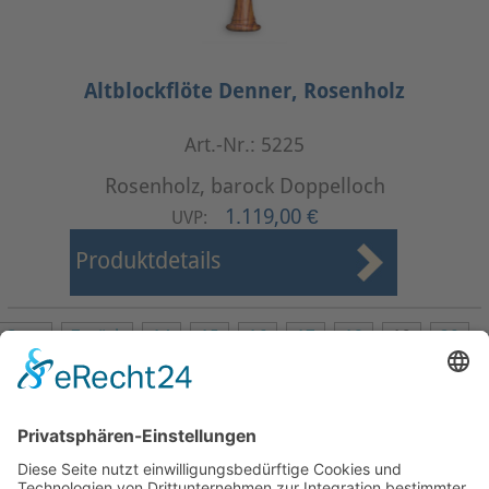
Altblockflöte Denner, Rosenholz
Art.-Nr.: 5225
Rosenholz, barock Doppelloch
1.119,00 €
UVP:
Produktdetails
Start
Zurück
14
15
16
17
18
19
20
21
22
23
Weiter
Ende
Seite 19 von 37