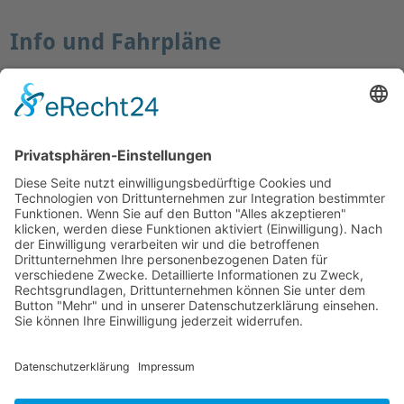
Info und Fahrpläne
www.rmv.de
Mollenhauer Adresse
Downloads
Weitere Seiten
Händlerbereich
© 1995–2026 Mollenhauer Blockflöten
Impressum
|
Datenschutz
|
Cookie-Einstellungen