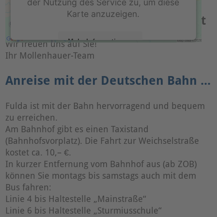
der Nutzung des Service zu, um diese
Karte anzuzeigen.
Mollenhauer Adresse und Anfahrt
Mehr Informationen
Wir freuen uns auf Sie!
Ihr Mollenhauer-Team
Akzeptieren
Anreise mit der Deutschen Bahn ...
powered by
Usercentrics Consent Management
Platform
&
eRecht24
Fulda ist mit der Bahn hervorragend und bequem
zu erreichen.
Am Bahnhof gibt es einen Taxistand
(Bahnhofsvorplatz). Die Fahrt zur Weichselstraße
kostet ca. 10,– €.
In kurzer Entfernung vom Bahnhof aus (ab ZOB)
können Sie montags bis samstags auch mit dem
Bus fahren:
Linie 4 bis Haltestelle „Mainstraße“
Linie 6 bis Haltestelle „Sturmiusschule“