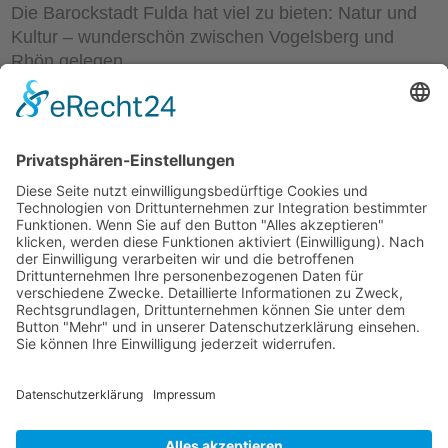
Die Barockstadt Fulda hat viel zu bieten: Natur und
Kultur – wunderschön zwischen Vogelsberg und
Rhön gelegen.
www.fulda.de
Mollenhauer Adresse
Downloads
Weitere Seiten
Händlerbereich
© 1995–2026 Mollenhauer Blockflöten
Impressum
|
Datenschutz
|
Cookie-Einstellungen