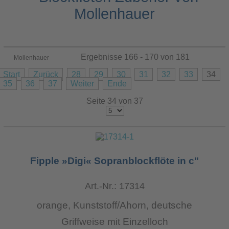
Ergebnisse 166 - 170 von 181
Mollenhauer
Start
Zurück
28
29
30
31
32
33
34
35
36
37
Weiter
Ende
Seite 34 von 37
Fipple »Digi« Sopranblockflöte in c"
Art.-Nr.: 17314
orange, Kunststoff/Ahorn, deutsche
Griffweise mit Einzelloch