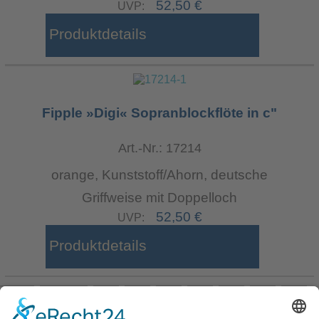
52,50 €
UVP:
Produktdetails
Fipple »Digi« Sopranblockflöte in c"
Art.-Nr.: 17214
orange, Kunststoff/Ahorn, deutsche
Griffweise mit Doppelloch
52,50 €
UVP:
Produktdetails
Start
Zurück
28
29
30
31
32
33
34
35
36
37
Weiter
Ende