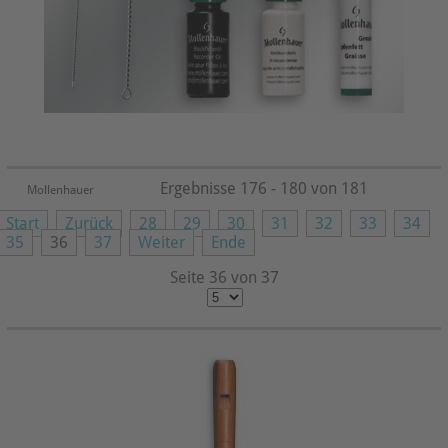
Ergebnisse 176 - 180 von 181
Mollenhauer
Start
Zurück
28
29
30
31
32
33
34
35
36
37
Weiter
Ende
Seite 36 von 37