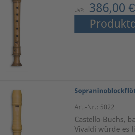
386,00 €
UVP:
Produktd
Sopraninoblockflö
Art.-Nr.: 5022
Castello-Buchs, b
Vivaldi würde es l