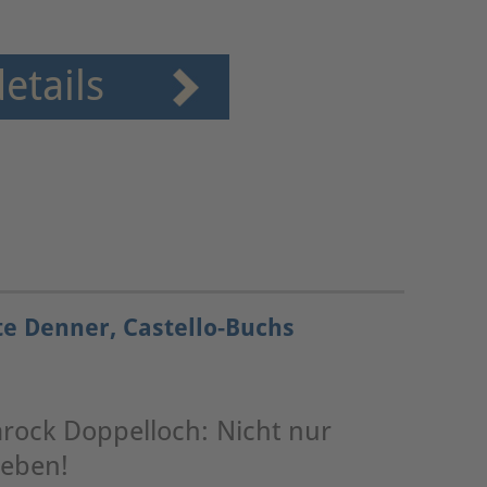
etails
te Denner, Castello-Buchs
arock Doppelloch: Nicht nur
ieben!