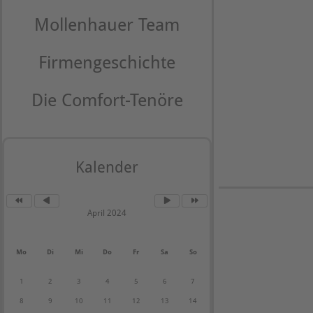
Mollenhauer Team
Firmengeschichte
Die Comfort-Tenöre
Kalender
April 2024
Mo
Di
Mi
Do
Fr
Sa
So
1
2
3
4
5
6
7
8
9
10
11
12
13
14