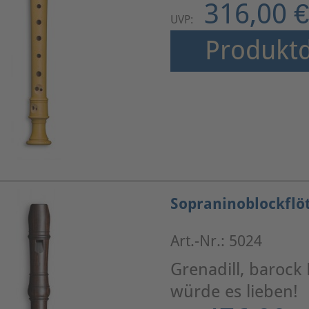
316,00 €
UVP:
Produktd
Sopraninoblockflö
Art.-Nr.: 5024
Grenadill, barock 
würde es lieben!