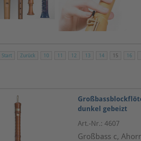
Start
Zurück
10
11
12
13
14
15
16
Großbassblockflöt
dunkel gebeizt
Art.-Nr.: 4607
Großbass c, Ahorn,