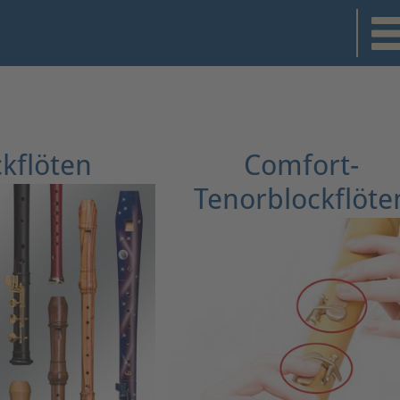
ckflöten
Comfort-
Tenorblockflöte