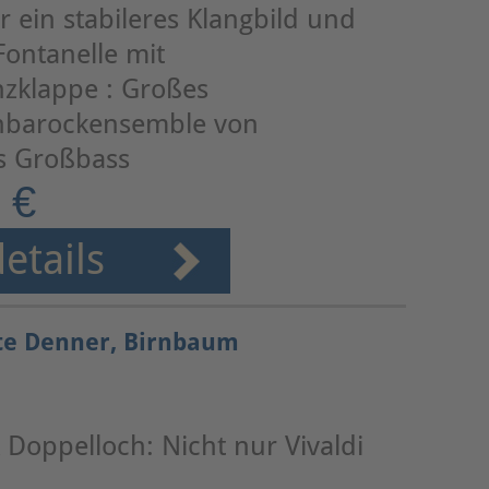
 ein stabileres Klangbild und
Fontanelle mit
zklappe : Großes
hbarockensemble von
is Großbass
 €
etails
te Denner, Birnbaum
Doppelloch: Nicht nur Vivaldi