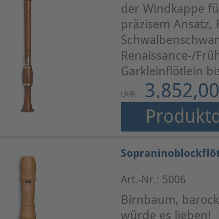
der Windkappe für
präzisem Ansatz, 
Schwalbenschwan
Renaissance-/Frü
Garkleinflötlein b
3.852,00
UVP:
Produktd
Sopraninoblockflö
Art.-Nr.: 5006
Birnbaum, barock 
würde es lieben!