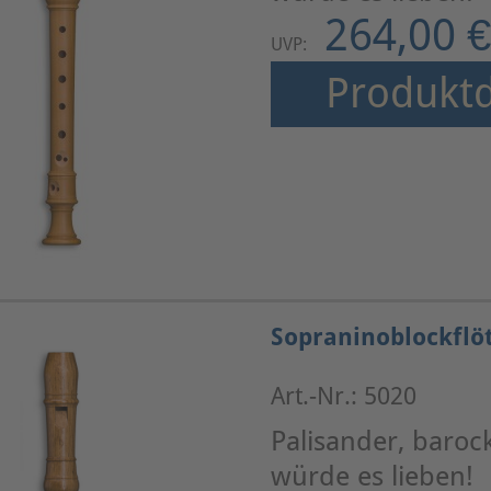
264,00 €
UVP:
Produktd
Sopraninoblockflö
Art.-Nr.: 5020
Palisander, baroc
würde es lieben!