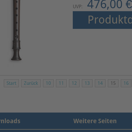
476,00 €
UVP:
Produktd
Start
Zurück
10
11
12
13
14
15
16
nloads
Weitere Seiten