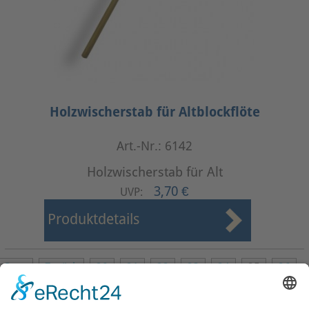
Holzwischerstab für Altblockflöte
Art.-Nr.: 6142
Holzwischerstab für Alt
3,70 €
UVP:
Produktdetails
Start
Zurück
20
21
22
23
24
25
26
27
28
29
Weiter
Ende
Seite 25 von 37