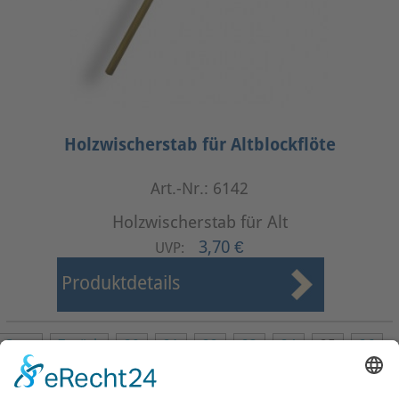
Holzwischerstab für Altblockflöte
Art.-Nr.: 6142
Holzwischerstab für Alt
3,70 €
UVP:
Produktdetails
Start
Zurück
20
21
22
23
24
25
26
27
28
29
Weiter
Ende
Seite 25 von 37