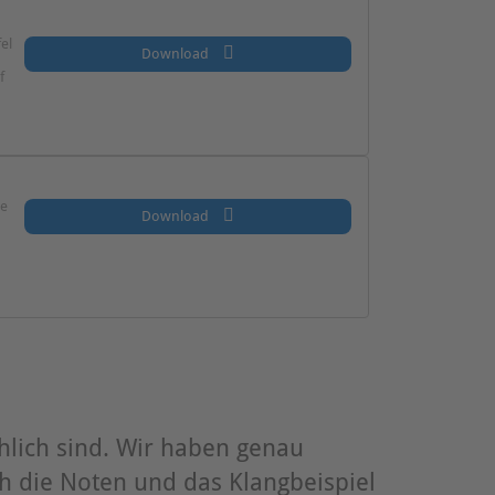
el
Download
f
ie
Download
öhlich sind. Wir haben genau
h die Noten und das Klangbeispiel