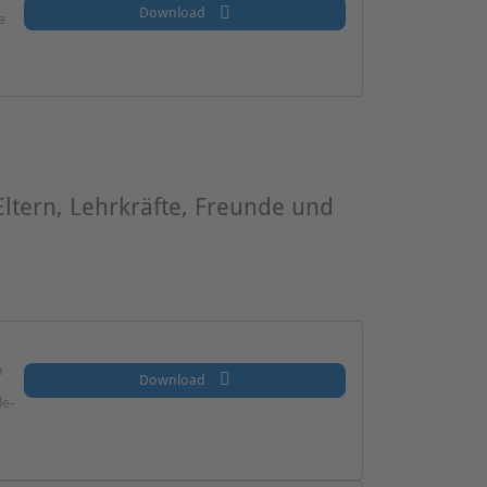
Download
e
Eltern, Lehrkräfte, Freunde und
n
Download
le-