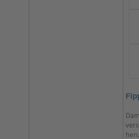
Fip
Dami
ver
heru