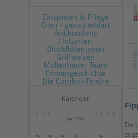
Einspielen & Pflege
Ölen - genau erklärt
Antikondens
Holzarten
Blockflötentypen
Griffweisen
Mollenhauer Team
Firmengeschichte
Die Comfort-Tenöre
Kalender
Fip
April 2024
Den 
zuge
Mo
Di
Mi
Do
Fr
Sa
So