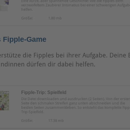
Eine kurze, aber spannende Geschichte: Wie die Fipples dem
verzweifeltem Zauberer Intonatius bei einer schwierigen Aufgab
helfen.
Größe:
1.80 mb
 Fipple-Game
rstütze die Fipples bei ihrer Aufgabe. Deine 
ndinnen dürfen dir dabei helfen.
Fipple-Trip: Spielfeld
Die Datei downloaden und ausdrucken (2 Seiten). Von der erste
Seite den schmalen Streifen ganz unten abschneiden und die
beiden Seiten zusammenkleben. So entsteht das komplette Fipp
Trip-Spielfeld.
Größe:
17.38 mb