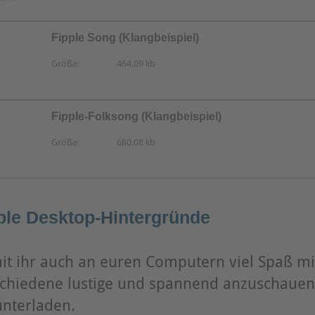
Fipple Song (Klangbeispiel)
Größe:
464.09 kb
MP3
Fipple-Folksong (Klangbeispiel)
Größe:
680.08 kb
MP3
ple Desktop-Hintergründe
t ihr auch an euren Computern viel Spaß mit
schiedene lustige und spannend anzuschauen
nterladen.