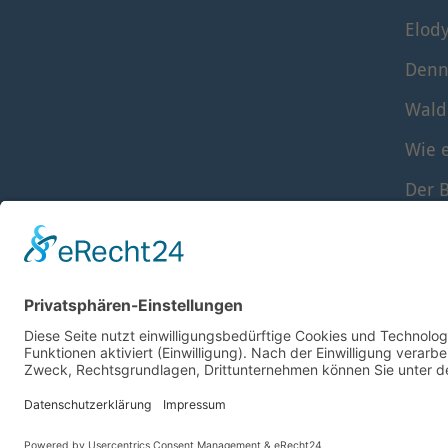
Elod
Denn
Wald
Wie e
Der B
Die S