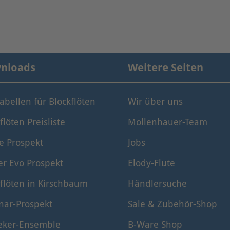
nloads
Weitere Seiten
tabellen für Blockflöten
Wir über uns
flöten Preisliste
Mollenhauer-Team
e Prospekt
Jobs
er Evo Prospekt
Elody-Flute
flöten in Kirschbaum
Händlersuche
nar-Prospekt
Sale & Zubehör-Shop
eker-Ensemble
B-Ware Shop