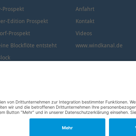
y-Prospekt
Anfahrt
er-Edition Prospekt
Kontakt
orf-Prospekt
Videos
ine Blockflöte entsteht
www.windkanal.de
lock
timmung der Blockflöte
© 1995–2026 Mollenhauer Blockflöten
Impressum
|
Datenschutz
|
Cookie-Einstellungen