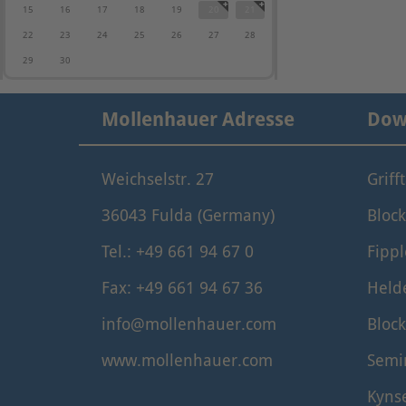
15
16
17
18
19
20
21
22
23
24
25
26
27
28
29
30
Mollenhauer Adresse
Dow
Weichselstr. 27
Griff
36043 Fulda (Germany)
Block
Tel.: +49 661 94 67 0
Fippl
Fax: +49 661 94 67 36
Held
info@mollenhauer.com
Block
www.mollenhauer.com
Semi
Kyns