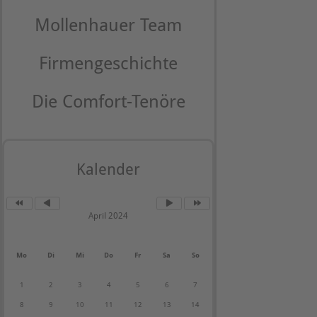
Mollenhauer Team
Firmengeschichte
Die Comfort-Tenöre
Kalender
April 2024
Mo
Di
Mi
Do
Fr
Sa
So
1
2
3
4
5
6
7
8
9
10
11
12
13
14