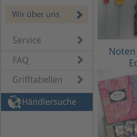
Noten 
E