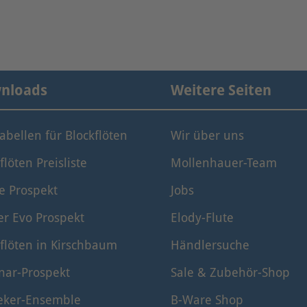
nloads
Weitere Seiten
tabellen für Blockflöten
Wir über uns
flöten Preisliste
Mollenhauer-Team
e Prospekt
Jobs
er Evo Prospekt
Elody-Flute
flöten in Kirschbaum
Händlersuche
nar-Prospekt
Sale & Zubehör-Shop
eker-Ensemble
B-Ware Shop