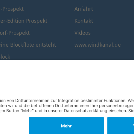
y-Prospekt
Anfahrt
er-Edition Prospekt
Kontakt
orf-Prospekt
Videos
ine Blockflöte entsteht
www.windkanal.de
lock
timmung der Blockflöte
© 1995–2026 Mollenhauer Blockflöten
Impressum
|
Datenschutz
|
Cookie-Einstellungen