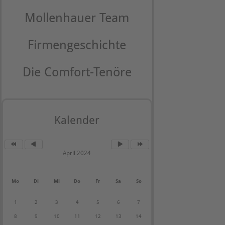
Mollenhauer Team
Firmengeschichte
Die Comfort-Tenöre
Kalender
April 2024
Mo
Di
Mi
Do
Fr
Sa
So
1
2
3
4
5
6
7
8
9
10
11
12
13
14