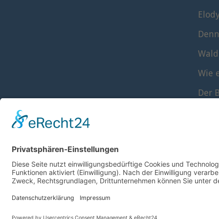
Elod
Denn
Wald
Wie e
Der B
Die S