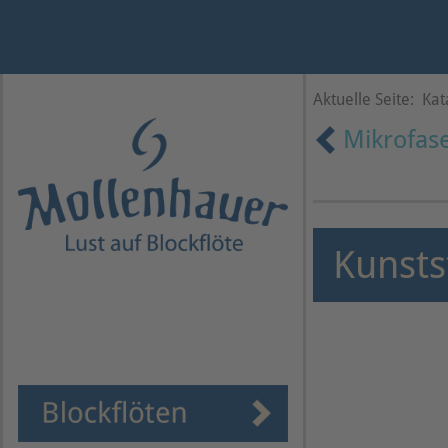
Jahr
Monat
Monat
Jahr
Aktuelle Seite:
Kat
Mikrofas
Kunsts