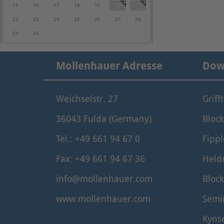
15
16
17
18
19
20
21
22
23
24
25
26
27
28
29
30
Mollenhauer Adresse
Dow
Weichselstr. 27
Griff
36043 Fulda (Germany)
Block
Tel.: +49 661 94 67 0
Fippl
Fax: +49 661 94 67 36
Held
info@mollenhauer.com
Block
www.mollenhauer.com
Semi
Kyns