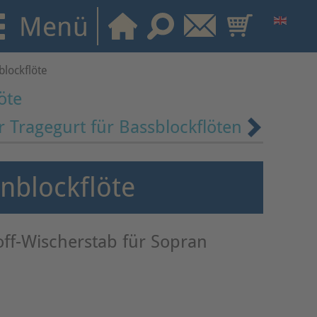
blockflöte
öte
r Tragegurt für Bassblockflöten
nblockflöte
off-Wischerstab für Sopran