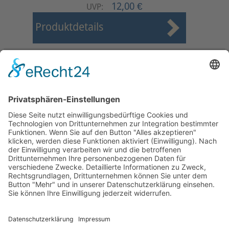
12,00 €
UVP:
Produktdetails
Start
Zurück
1
2
3
4
Weiter
Ende
Seite 4 von 4
Mollenhauer Adresse
Downloads
Weitere Seiten
Händlerbereich