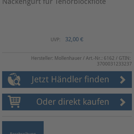
Nackengurt für Tenorblockflöte
32,00 €
UVP:
Hersteller:
Mollenhauer
/ Art.-Nr.:
6162
/ GTIN:
3700031233237