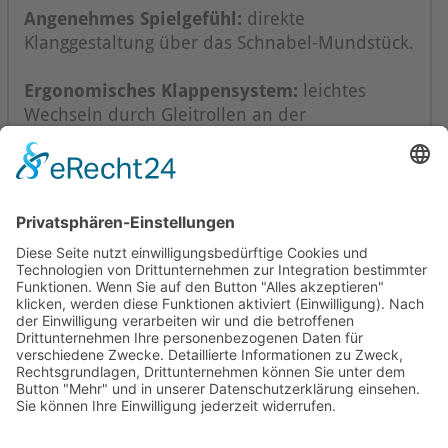
Angenehmes Spielgefühl:
direkte
Klanggestaltung über das Schnabel-Mundstück.
Ergonomisches Klappensystem:
leichtes
Wechseln durch Gleitrollen an der
Doppelklappe.
Mollenhauer Adresse
Downloads
Weitere Seiten
Händlerbereich