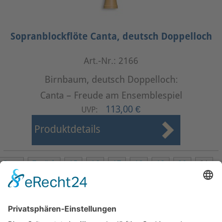
Sopranblockflöte Canta, deutsch Doppelloch
Art.-Nr.: 2166
Birnbaum, deutsch Doppelloch:
Canta – Freude am Ensemblespiel
113,00 €
UVP:
Produktdetails
Start
Zurück
15
16
17
18
19
20
21
22
23
24
Weiter
Ende
Seite 21 von 24