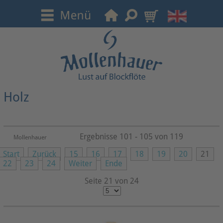
Holz
Ergebnisse 101 - 105 von 119
Mollenhauer
Start
Zurück
15
16
17
18
19
20
21
22
23
24
Weiter
Ende
Seite 21 von 24