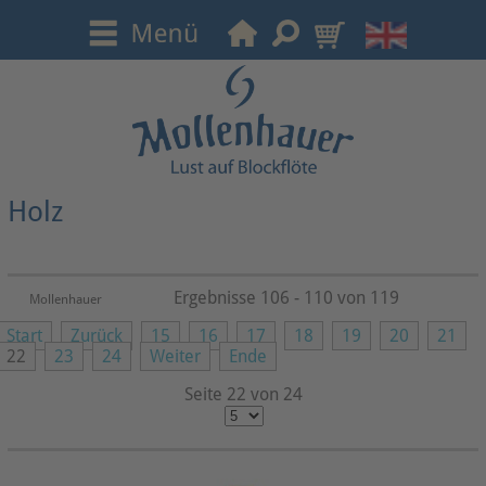
Holz
Ergebnisse 106 - 110 von 119
Mollenhauer
Start
Zurück
15
16
17
18
19
20
21
22
23
24
Weiter
Ende
Seite 22 von 24