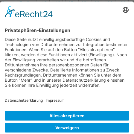
Start
Zurück
15
16
17
18
19
20
21
22
23
24
Weiter
Ende
Seite 22 von 24
Mollenhauer Adresse
Downloads
Weitere Seiten
Händlerbereich
© 1995–2026 Mollenhauer Blockflöten
Impressum
|
Datenschutz
|
Cookie-Einstellungen